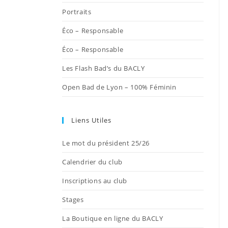
onglet
onglet
onglet
onglet
onglet
Portraits
Éco – Responsable
Éco – Responsable
Les Flash Bad’s du BACLY
Open Bad de Lyon – 100% Féminin
Liens Utiles
Le mot du président 25/26
Calendrier du club
Inscriptions au club
Stages
La Boutique en ligne du BACLY