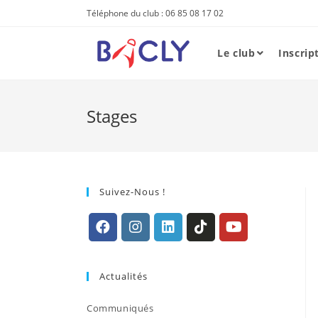
Skip
Téléphone du club : 06 85 08 17 02
to
content
Le club
Inscrip
Stages
Suivez-Nous !
S’ouvre
S’ouvre
S’ouvre
S’ouvre
S’ouvre
dans
dans
dans
dans
dans
Actualités
un
un
un
un
un
nouvel
nouvel
nouvel
nouvel
nouvel
Communiqués