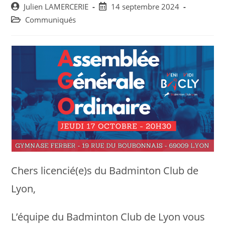
Post
Post
Julien LAMERCERIE
14 septembre 2024
author:
published:
Post
Communiqués
category:
Chers licencié(e)s du Badminton Club de
Lyon,
L’équipe du Badminton Club de Lyon vous