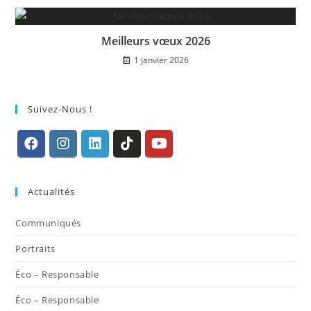
Meilleurs vœux 2026
1 janvier 2026
Suivez-Nous !
S’ouvre
S’ouvre
S’ouvre
S’ouvre
S’ouvre
dans
dans
dans
dans
dans
Actualités
un
un
un
un
un
nouvel
nouvel
nouvel
nouvel
nouvel
Communiqués
onglet
onglet
onglet
onglet
onglet
Portraits
Éco – Responsable
Éco – Responsable