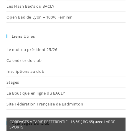
Les Flash Bad’s du BACLY
Open Bad de Lyon – 100% Féminin
Liens Utiles
Le mot du président 25/26
Calendrier du club
Inscriptions au club
Stages
La Boutique en ligne du BACLY
Site Fédération Française de Badminton
CORDAGES A TARIF PRÉFÉRENTIEL 16,5€ ( BG 65) avec LARDE
Avantages Du Club
SPORTS