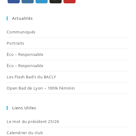
S’ouvre
S’ouvre
S’ouvre
S’ouvre
S’ouvre
dans
dans
dans
dans
dans
Actualités
un
un
un
un
un
nouvel
nouvel
nouvel
nouvel
nouvel
Communiqués
onglet
onglet
onglet
onglet
onglet
Portraits
Éco – Responsable
Éco – Responsable
Les Flash Bad’s du BACLY
Open Bad de Lyon – 100% Féminin
Liens Utiles
Le mot du président 25/26
Calendrier du club