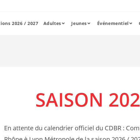
tions 2026 / 2027
Adultes
Jeunes
Événementiel
SAISON 202
En attente du calendrier officiel du CDBR : C
Rhône è Lyon Métropole de la saison 2026 / 20