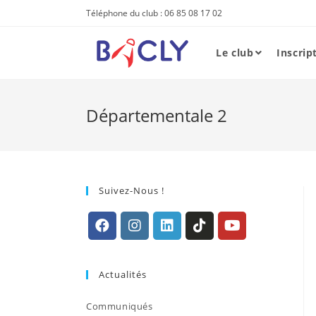
Skip
Téléphone du club : 06 85 08 17 02
to
content
Le club
Inscrip
Départementale 2
Suivez-Nous !
S’ouvre
S’ouvre
S’ouvre
S’ouvre
S’ouvre
dans
dans
dans
dans
dans
Actualités
un
un
un
un
un
nouvel
nouvel
nouvel
nouvel
nouvel
Communiqués