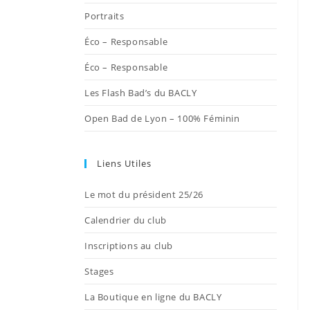
onglet
onglet
onglet
onglet
onglet
Portraits
Éco – Responsable
Éco – Responsable
Les Flash Bad’s du BACLY
Open Bad de Lyon – 100% Féminin
Liens Utiles
Le mot du président 25/26
Calendrier du club
Inscriptions au club
Stages
La Boutique en ligne du BACLY