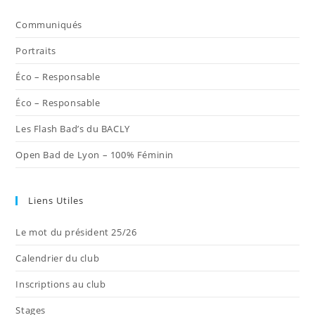
un
un
un
un
un
nouvel
nouvel
nouvel
nouvel
nouvel
Communiqués
onglet
onglet
onglet
onglet
onglet
Portraits
Éco – Responsable
Éco – Responsable
Les Flash Bad’s du BACLY
Open Bad de Lyon – 100% Féminin
Liens Utiles
Le mot du président 25/26
Calendrier du club
Inscriptions au club
Stages