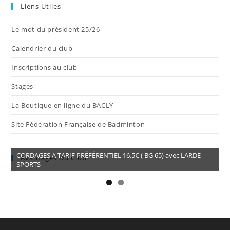
Liens Utiles
Le mot du président 25/26
Calendrier du club
Inscriptions au club
Stages
La Boutique en ligne du BACLY
Site Fédération Française de Badminton
CORDAGES A TARIF PRÉFÉRENTIEL 16,5€ ( BG 65) avec LARDE
Avantages Du Club
SPORTS