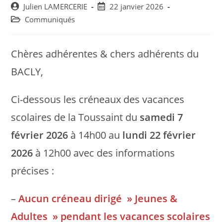
Post
Post
Julien LAMERCERIE
22 janvier 2026
author:
published:
Post
Communiqués
category:
Chères adhérentes & chers adhérents du
BACLY,
Ci-dessous les créneaux des vacances
scolaires de la Toussaint du
samedi 7
février 2026
à 14h00 au
lundi 22 février
2026
à 12h00 avec des informations
précises :
–
Aucun créneau dirigé » Jeunes &
Adultes » pendant les vacances scolaires