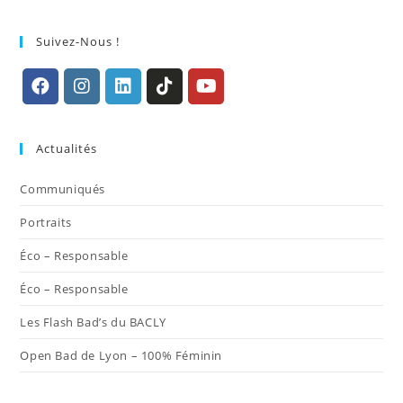
Suivez-Nous !
S’ouvre
S’ouvre
S’ouvre
S’ouvre
S’ouvre
dans
dans
dans
dans
dans
Actualités
un
un
un
un
un
nouvel
nouvel
nouvel
nouvel
nouvel
Communiqués
onglet
onglet
onglet
onglet
onglet
Portraits
Éco – Responsable
Éco – Responsable
Les Flash Bad’s du BACLY
Open Bad de Lyon – 100% Féminin