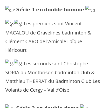
𝗦𝗲́𝗿𝗶𝗲 𝟭 𝗲𝗻 𝗱𝗼𝘂𝗯𝗹𝗲 𝗵𝗼𝗺𝗺𝗲
Les premiers sont Vincent
MACALOU de
Gravelines badminton
&
Clément CARO de l’Amicale Laïque
Héricourt
Les seconds sont Christophe
SORIA du
Montbrison badminton club
&
Matthieu THERRAT du
Badminton Club Les
Volants de Cergy – Val d’Oise