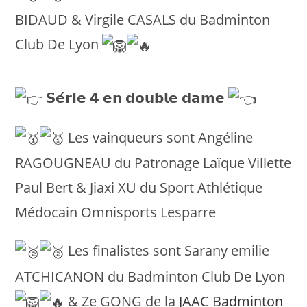
BIDAUD & Virgile CASALS du Badminton
Club De Lyon
𝗦𝗲́𝗿𝗶𝗲 𝟰 𝗲𝗻 𝗱𝗼𝘂𝗯𝗹𝗲 𝗱𝗮𝗺𝗲
Les vainqueurs sont Angéline
RAGOUGNEAU du Patronage Laïque Villette
Paul Bert & Jiaxi XU du Sport Athlétique
Médocain Omnisports Lesparre
Les finalistes sont Sarany emilie
ATCHICANON du Badminton Club De Lyon
& Ze GONG de la
JAAC Badminton