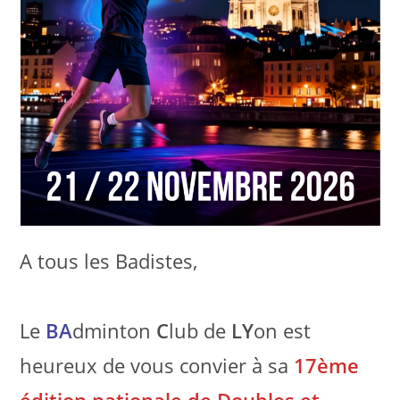
A tous les Badistes,
Le
BA
dminton
C
lub de
LY
on est
heureux de vous convier à sa
17ème