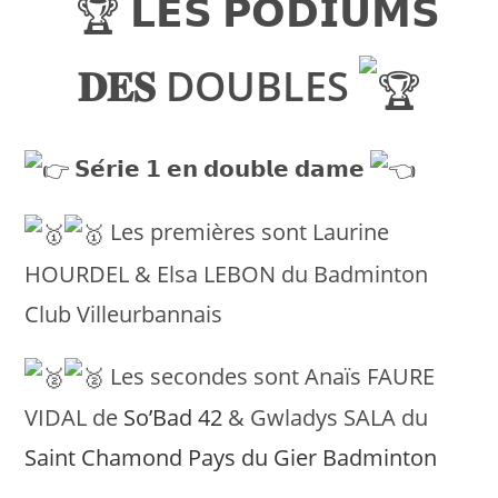
𝗟𝗘𝗦 𝗣𝗢𝗗𝗜𝗨𝗠𝗦
𝐃𝐄𝐒 DOUBLES
𝗦𝗲́𝗿𝗶𝗲 𝟭 𝗲𝗻 𝗱𝗼𝘂𝗯𝗹𝗲 𝗱𝗮𝗺𝗲
Les premières sont Laurine
HOURDEL & Elsa LEBON du Badminton
Club Villeurbannais
Les secondes sont Anaïs FAURE
VIDAL de
So’Bad 42
& Gwladys SALA du
Saint Chamond Pays du Gier Badminton