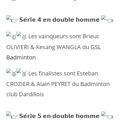
𝗦𝗲́𝗿𝗶𝗲 𝟰 𝗲𝗻 𝗱𝗼𝘂𝗯𝗹𝗲 𝗵𝗼𝗺𝗺𝗲
Les vainqueurs sont Brieuc
OLIVIERI & Kesang WANGLA du
GSL
Badminton
Les finalistes sont Esteban
CROZIER & Alain PEYRET du Badminton
club Dardillois
𝗦𝗲́𝗿𝗶𝗲 𝟱 𝗲𝗻 𝗱𝗼𝘂𝗯𝗹𝗲 𝗵𝗼𝗺𝗺𝗲