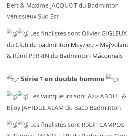
Bert & Maxime JACQUOT du Badminton
Vénissieux Sud Est
Les finalistes sont Olivier GIGLEUX
du
Club de badminton Meyzieu – Maj’volant
& Rémi PERRIN du
Badminton Mâconnais
𝗦𝗲́𝗿𝗶𝗲 𝟕 𝗲𝗻 𝗱𝗼𝘂𝗯𝗹𝗲 𝗵𝗼𝗺𝗺𝗲
Les vainqueurs sont Aziz ABDUL &
Bijoy JAHIDUL ALAM du Baco Badminton
Les finalistes sont Robin CAMPOS
& Thomas MANTILLERI du Badminton Club