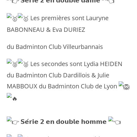
𝗦𝗲́𝗿𝗶𝗲 𝟮 𝗲𝗻 𝗱𝗼𝘂𝗯𝗹𝗲 𝗱𝗮𝗺𝗲
Les premières sont Lauryne
BABONNEAU & Eva DURIEZ
du Badminton Club Villeurbannais
Les secondes sont Lydia HEIDEN
du Badminton Club Dardillois & Julie
MABBOUX du Badminton Club de Lyon
𝗦𝗲́𝗿𝗶𝗲 𝟮 𝗲𝗻 𝗱𝗼𝘂𝗯𝗹𝗲 𝗵𝗼𝗺𝗺𝗲