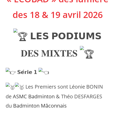
des 18 & 19 avril 2026
𝗟𝗘𝗦 𝗣𝗢𝗗𝗜𝗨𝗠𝗦
𝐃𝐄𝐒 𝐌𝐈𝐗𝐓𝐄𝐒
𝗦𝗲́𝗿𝗶𝗲 𝟭
Les Premiers sont Léonie BONIN
de
ASMC Badminton
& Théo DESFARGES
du
Badminton Mâconnais