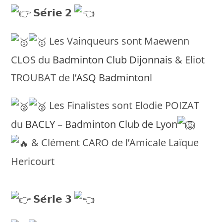
𝗦𝗲́𝗿𝗶𝗲 𝟮
Les Vainqueurs sont Maewenn
CLOS du
Badminton Club Dijonnais
& Eliot
TROUBAT de l’
ASQ Badminton
l
Les Finalistes sont Elodie POIZAT
du
BACLY – Badminton Club de Lyon
& Clément CARO de l’Amicale Laïque
Hericourt
𝗦𝗲́𝗿𝗶𝗲 𝟯