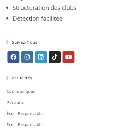
Structuration des clubs
Détection facilitée
Suivez-Nous !
S’ouvre
S’ouvre
S’ouvre
S’ouvre
S’ouvre
dans
dans
dans
dans
dans
Actualités
un
un
un
un
un
nouvel
nouvel
nouvel
nouvel
nouvel
Communiqués
onglet
onglet
onglet
onglet
onglet
Portraits
Éco – Responsable
Éco – Responsable