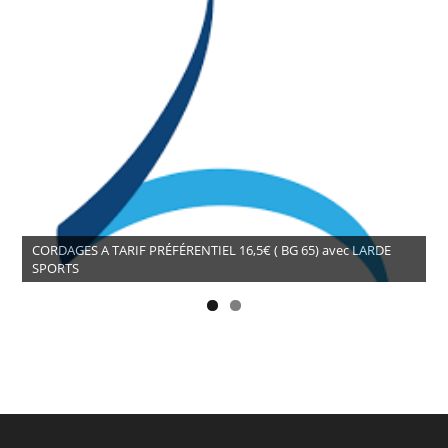
CORDAGES A TARIF PRÉFÉRENTIEL 16,5€ ( BG 65) avec LARDE
SPORTS