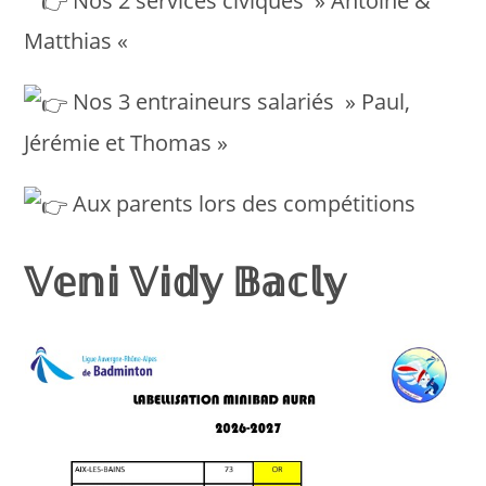
Nos 2 services civiques » Antoine &
Matthias «
Nos 3 entraineurs salariés » Paul,
Jérémie et Thomas »
Aux parents lors des compétitions
𝕍𝕖𝕟𝕚 𝕍𝕚𝕕𝕪 𝔹𝕒𝕔𝕝𝕪