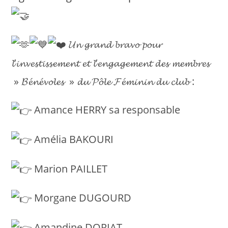
𝓤𝓷 𝓰𝓻𝓪𝓷𝓭 𝓫𝓻𝓪𝓿𝓸 𝓹𝓸𝓾𝓻
𝓵’𝓲𝓷𝓿𝓮𝓼𝓽𝓲𝓼𝓼𝓮𝓶𝓮𝓷𝓽 𝓮𝓽 𝓵’𝓮𝓷𝓰𝓪𝓰𝓮𝓶𝓮𝓷𝓽 𝓭𝓮𝓼 𝓶𝓮𝓶𝓫𝓻𝓮𝓼
» 𝓑𝓮́𝓷𝓮́𝓿𝓸𝓵𝓮𝓼 » 𝓭𝓾 𝓟𝓸̂𝓵𝓮 𝓕𝓮́𝓶𝓲𝓷𝓲𝓷 𝓭𝓾 𝓬𝓵𝓾𝓫 :
Amance HERRY sa responsable
Amélia BAKOURI
Marion PAILLET
Morgane DUGOURD
Amandine DORIAT