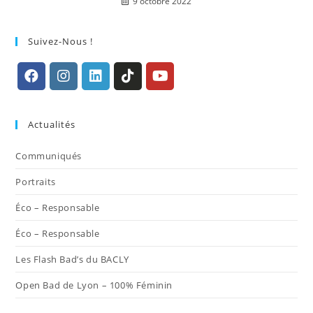
9 octobre 2022
Suivez-Nous !
S’ouvre
S’ouvre
S’ouvre
S’ouvre
S’ouvre
dans
dans
dans
dans
dans
Actualités
un
un
un
un
un
nouvel
nouvel
nouvel
nouvel
nouvel
Communiqués
onglet
onglet
onglet
onglet
onglet
Portraits
Éco – Responsable
Éco – Responsable
Les Flash Bad’s du BACLY
Open Bad de Lyon – 100% Féminin