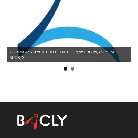
CORDAGES A TARIF PRÉFÉRENTIEL 16,5€ ( BG 65) avec LARDE
SPORTS