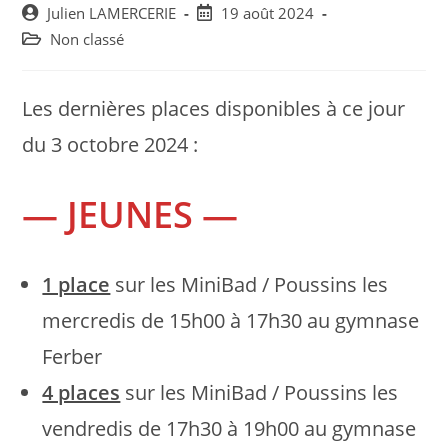
Post
Post
Julien LAMERCERIE
19 août 2024
author:
published:
Post
Non classé
category:
Les dernières places disponibles à ce jour
du 3 octobre 2024 :
— JEUNES —
1 place
sur les MiniBad / Poussins les
mercredis de 15h00 à 17h30 au gymnase
Ferber
4 places
sur les MiniBad / Poussins les
vendredis de 17h30 à 19h00 au gymnase