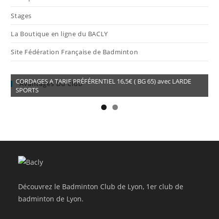
Stages
La Boutique en ligne du BACLY
Site Fédération Française de Badminton
CORDAGES A TARIF PRÉFÉRENTIEL 16,5€ ( BG 65) avec LARDE
Avantages Du Club
SPORTS
Découvrez le Badminton Club de Lyon, 1er club de
badminton de Lyon.