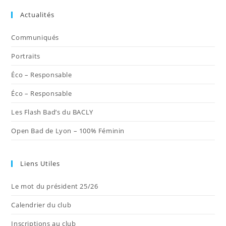
dans
dans
dans
dans
dans
Actualités
un
un
un
un
un
nouvel
nouvel
nouvel
nouvel
nouvel
Communiqués
onglet
onglet
onglet
onglet
onglet
Portraits
Éco – Responsable
Éco – Responsable
Les Flash Bad’s du BACLY
Open Bad de Lyon – 100% Féminin
Liens Utiles
Le mot du président 25/26
Calendrier du club
Inscriptions au club