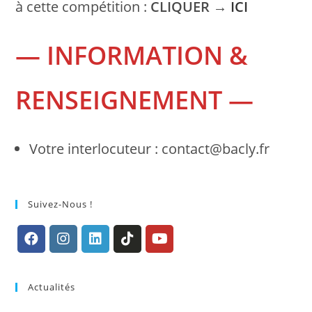
à cette compétition :
CLIQUER →
ICI
— INFORMATION &
RENSEIGNEMENT —
Votre interlocuteur : contact@bacly.fr
Suivez-Nous !
S’ouvre
S’ouvre
S’ouvre
S’ouvre
S’ouvre
dans
dans
dans
dans
dans
Actualités
un
un
un
un
un