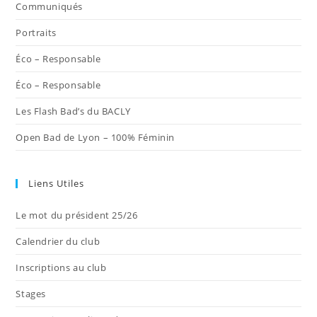
nouvel
nouvel
nouvel
nouvel
nouvel
Communiqués
onglet
onglet
onglet
onglet
onglet
Portraits
Éco – Responsable
Éco – Responsable
Les Flash Bad’s du BACLY
Open Bad de Lyon – 100% Féminin
Liens Utiles
Le mot du président 25/26
Calendrier du club
Inscriptions au club
Stages