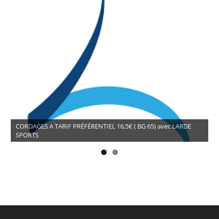
CORDAGES A TARIF PRÉFÉRENTIEL 16,5€ ( BG 65) avec LARDE
SPORTS