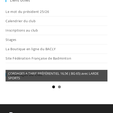
Liens Utiles
Le mot du président 25/26
Calendrier du club
Inscriptions au club
Stages
La Boutique en ligne du BACLY
Site Fédération Française de Badminton
CORDAGES A TARIF PRÉFÉRENTIEL 16,5€ ( BG 65) avec LARDE
Avantages Du Club
SPORTS