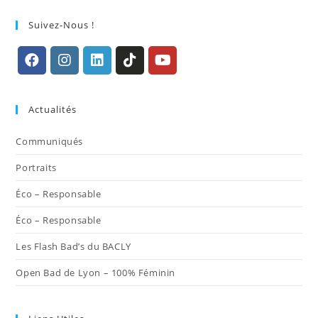
Suivez-Nous !
S’ouvre
S’ouvre
S’ouvre
S’ouvre
S’ouvre
dans
dans
dans
dans
dans
Actualités
un
un
un
un
un
nouvel
nouvel
nouvel
nouvel
nouvel
Communiqués
onglet
onglet
onglet
onglet
onglet
Portraits
Éco – Responsable
Éco – Responsable
Les Flash Bad’s du BACLY
Open Bad de Lyon – 100% Féminin