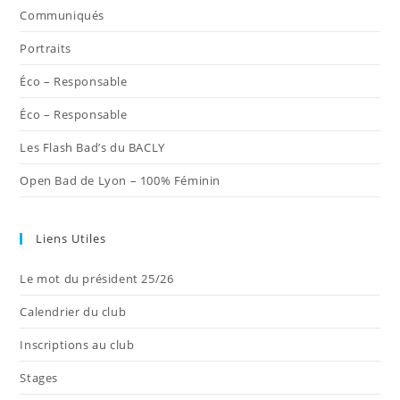
nouvel
nouvel
nouvel
nouvel
nouvel
Communiqués
onglet
onglet
onglet
onglet
onglet
Portraits
Éco – Responsable
Éco – Responsable
Les Flash Bad’s du BACLY
Open Bad de Lyon – 100% Féminin
Liens Utiles
Le mot du président 25/26
Calendrier du club
Inscriptions au club
Stages