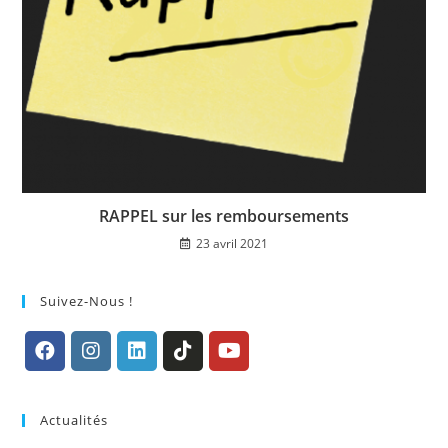
RAPPEL sur les remboursements
23 avril 2021
Suivez-Nous !
S’ouvre
S’ouvre
S’ouvre
S’ouvre
S’ouvre
dans
dans
dans
dans
dans
Actualités
un
un
un
un
un