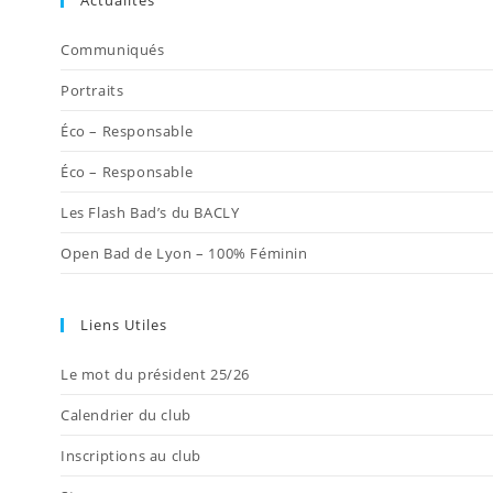
Actualités
un
un
un
un
un
nouvel
nouvel
nouvel
nouvel
nouvel
Communiqués
onglet
onglet
onglet
onglet
onglet
Portraits
Éco – Responsable
Éco – Responsable
Les Flash Bad’s du BACLY
Open Bad de Lyon – 100% Féminin
Liens Utiles
Le mot du président 25/26
Calendrier du club
Inscriptions au club