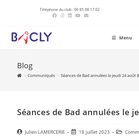
Skip
Téléphone du club : 06 85 08 17 02
to
content
Menu
Blog
>
Communiqués
>
Séances de Bad annulées le jeudi 24 août 
Séances de Bad annulées le j
Post
Post
Post
Julien LAMERCERIE
18 juillet 2023
Comm
author:
published:
category: