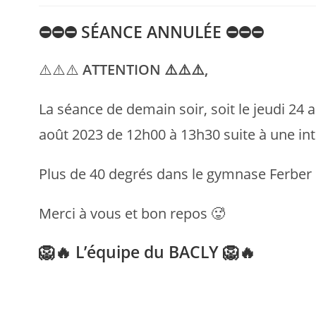
⛔️⛔️⛔️
SÉANCE ANNULÉE
⛔️⛔️⛔️
⚠️⚠️⚠️
ATTENTION ⚠️⚠️⚠️,
La séance de demain soir, soit le jeudi 24
août 2023 de 12h00 à 13h30 suite à une int
Plus de 40 degrés dans le gymnase Ferber cet
Merci à vous et bon repos 🥵
🦁🔥
L’équipe du BACLY 🦁🔥