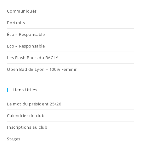
un
un
un
un
un
nouvel
nouvel
nouvel
nouvel
nouvel
Communiqués
onglet
onglet
onglet
onglet
onglet
Portraits
Éco – Responsable
Éco – Responsable
Les Flash Bad’s du BACLY
Open Bad de Lyon – 100% Féminin
Liens Utiles
Le mot du président 25/26
Calendrier du club
Inscriptions au club
Stages