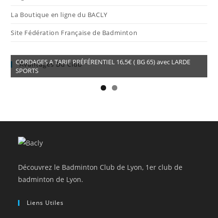
La Boutique en ligne du BACLY
Site Fédération Française de Badminton
CORDAGES A TARIF PRÉFÉRENTIEL 16,5€ ( BG 65) avec LARDE
Avantages Du Club
SPORTS
Découvrez le Badminton Club de Lyon, 1er club de
badminton de Lyon.
Liens Utiles