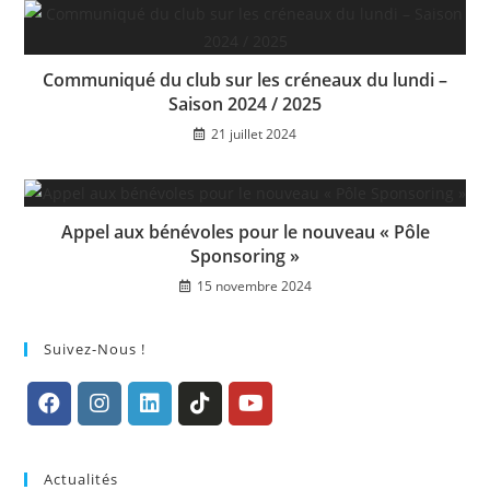
Communiqué du club sur les créneaux du lundi –
Saison 2024 / 2025
21 juillet 2024
Appel aux bénévoles pour le nouveau « Pôle
Sponsoring »
15 novembre 2024
Suivez-Nous !
S’ouvre
S’ouvre
S’ouvre
S’ouvre
S’ouvre
dans
dans
dans
dans
dans
Actualités