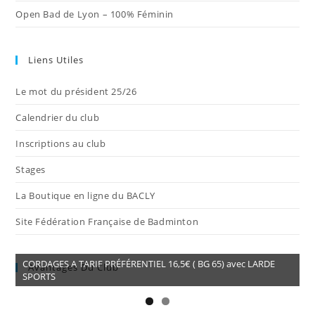
Open Bad de Lyon – 100% Féminin
Liens Utiles
Le mot du président 25/26
Calendrier du club
Inscriptions au club
Stages
La Boutique en ligne du BACLY
Site Fédération Française de Badminton
CORDAGES A TARIF PRÉFÉRENTIEL 16,5€ ( BG 65) avec LARDE
Avantages Du Club
SPORTS