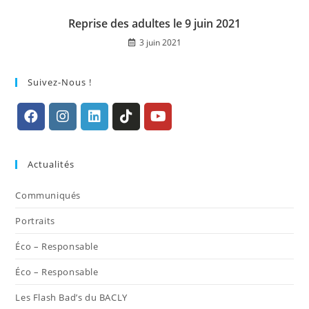
Reprise des adultes le 9 juin 2021
3 juin 2021
Suivez-Nous !
S’ouvre
S’ouvre
S’ouvre
S’ouvre
S’ouvre
dans
dans
dans
dans
dans
Actualités
un
un
un
un
un
nouvel
nouvel
nouvel
nouvel
nouvel
Communiqués
onglet
onglet
onglet
onglet
onglet
Portraits
Éco – Responsable
Éco – Responsable
Les Flash Bad’s du BACLY