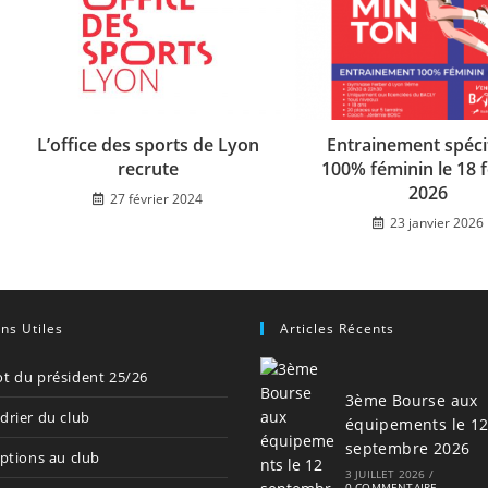
L’office des sports de Lyon
Entrainement spéci
recrute
100% féminin le 18 f
2026
27 février 2024
23 janvier 2026
ens Utiles
Articles Récents
t du président 25/26
3ème Bourse aux
drier du club
équipements le 1
septembre 2026
iptions au club
3 JUILLET 2026
/
0 COMMENTAIRE