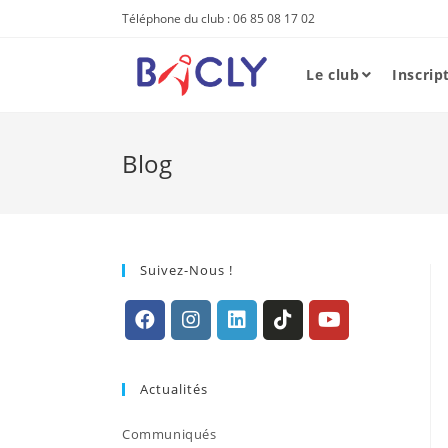
Skip
Téléphone du club : 06 85 08 17 02
to
content
Le club
Inscrip
Blog
Suivez-Nous !
S’ouvre
S’ouvre
S’ouvre
S’ouvre
S’ouvre
dans
dans
dans
dans
dans
Actualités
un
un
un
un
un
nouvel
nouvel
nouvel
nouvel
nouvel
Communiqués