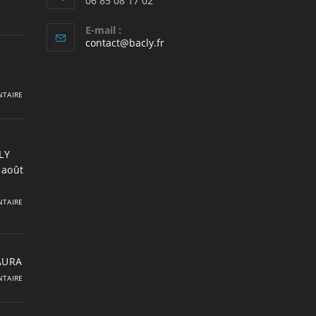
06 85 08 17 02
E-mail :
S’ouvre
contact@bacly.fr
dans
votre
application
TAIRE
LY
 août
TAIRE
 AURA
TAIRE