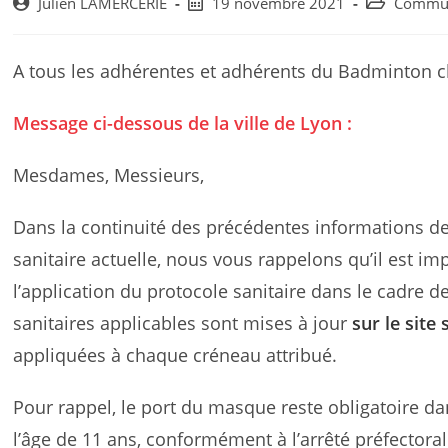
Post
Post
Post
Julien LAMERCERIE
19 novembre 2021
Commu
author:
published:
category:
A tous les adhérentes et adhérents du Badminton c
Message ci-dessous de la ville de Lyon :
Mesdames, Messieurs,
Dans la continuité des précédentes informations de l
sanitaire actuelle, nous vous rappelons qu’il est im
l’application du protocole sanitaire dans le cadre d
sanitaires applicables sont mises à jour
sur le site
appliquées à chaque créneau attribué.
Pour rappel, le port du masque reste obligatoire d
l’âge de 11 ans, conformément à l’arrêté préfectora