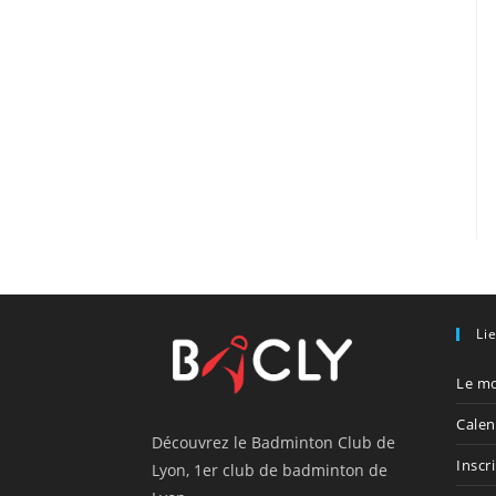
Li
Le mo
Calen
Découvrez le Badminton Club de
Inscr
Lyon, 1er club de badminton de