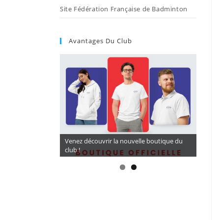
Site Fédération Française de Badminton
Avantages Du Club
CORDAGES A TARIF PRÉFÉRENTIEL 16,5€ (
Venez découvrir la nouvelle boutique du
BG 65) avec LARDE SPORTS
club !