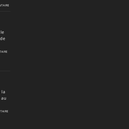
TAIRE
le
 de
AIRE
 la
7 au
TAIRE