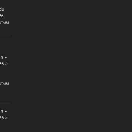
du
26
TAIRE
an »
26 à
e
TAIRE
an »
26 à
e