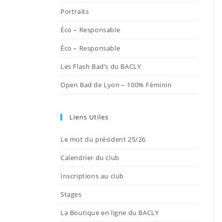
onglet
onglet
onglet
onglet
onglet
Portraits
Éco – Responsable
Éco – Responsable
Les Flash Bad’s du BACLY
Open Bad de Lyon – 100% Féminin
Liens Utiles
Le mot du président 25/26
Calendrier du club
Inscriptions au club
Stages
La Boutique en ligne du BACLY