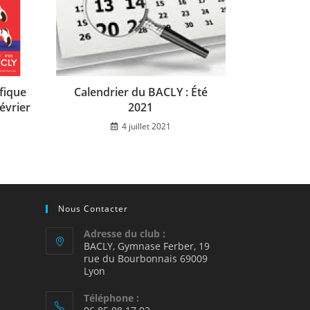
fique
Calendrier du BACLY : Été
évrier
2021
4 juillet 2021
Nous Contacter
Adresse du club :
BACLY, Gymnase Ferber, 19
rue du Bourbonnais 69009
2
Lyon
Téléphone :