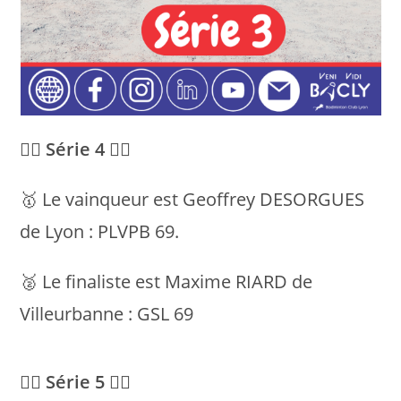
💁‍♂️ Série 4 💁‍♂️
🥇 Le vainqueur est Geoffrey DESORGUES
de Lyon : PLVPB 69.
🥈 Le finaliste est Maxime RIARD de
Villeurbanne : GSL 69
💁‍♂️ Série 5 💁‍♂️