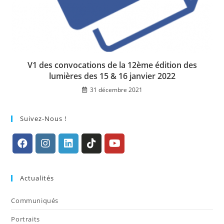
V1 des convocations de la 12ème édition des
lumières des 15 & 16 janvier 2022
31 décembre 2021
Suivez-Nous !
S’ouvre
S’ouvre
S’ouvre
S’ouvre
S’ouvre
dans
dans
dans
dans
dans
Actualités
un
un
un
un
un
nouvel
nouvel
nouvel
nouvel
nouvel
Communiqués
onglet
onglet
onglet
onglet
onglet
Portraits