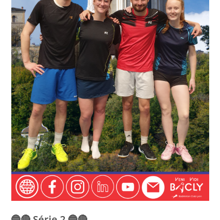
🔵🔴
Série 2 🔵🔴