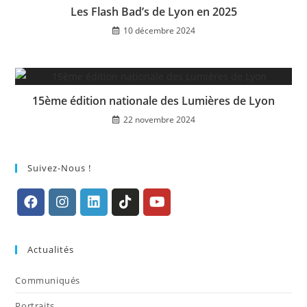
Les Flash Bad’s de Lyon en 2025
10 décembre 2024
15ème édition nationale des Lumières de Lyon
22 novembre 2024
Suivez-Nous !
S’ouvre
S’ouvre
S’ouvre
S’ouvre
S’ouvre
dans
dans
dans
dans
dans
Actualités
un
un
un
un
un
nouvel
nouvel
nouvel
nouvel
nouvel
Communiqués
onglet
onglet
onglet
onglet
onglet
Portraits