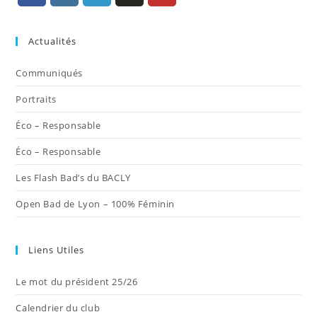
S’ouvre
S’ouvre
S’ouvre
S’ouvre
S’ouvre
dans
dans
dans
dans
dans
Actualités
un
un
un
un
un
nouvel
nouvel
nouvel
nouvel
nouvel
Communiqués
onglet
onglet
onglet
onglet
onglet
Portraits
Éco – Responsable
Éco – Responsable
Les Flash Bad’s du BACLY
Open Bad de Lyon – 100% Féminin
Liens Utiles
Le mot du président 25/26
Calendrier du club