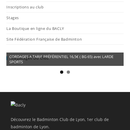
Inscriptions au club
Stages
La Boutique en ligne du BACLY
Site Fédération Française de Badminton
CORDAGES A TARIF PRÉFÉRENTIEL 16,5€ ( BG 65) avec LARDE
Avantages Du Club
SPORTS
Découvrez le Badminton Club de Lyon, 1er club de
badminton de Lyon.