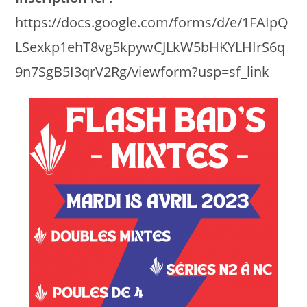
https://docs.google.com/forms/d/e/1FAIpQ
LSexkp1ehT8vg5kpywCJLkW5bHKYLHIrS6q
9n7SgB5I3qrV2Rg/viewform?usp=sf_link