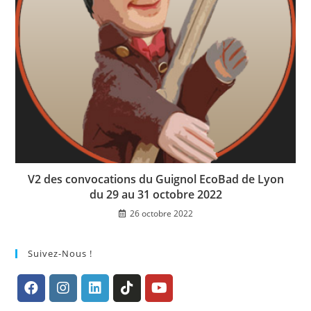
V2 des convocations du Guignol EcoBad de Lyon
du 29 au 31 octobre 2022
26 octobre 2022
Suivez-Nous !
S’ouvre
S’ouvre
S’ouvre
S’ouvre
S’ouvre