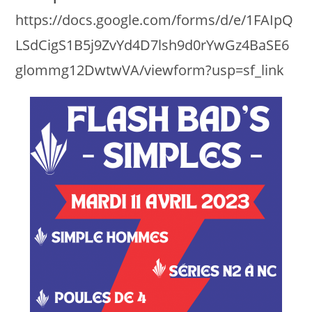
https://docs.google.com/forms/d/e/1FAIpQ
LSdCigS1B5j9ZvYd4D7lsh9d0rYwGz4BaSE6
glommg12DwtwVA/viewform?usp=sf_link