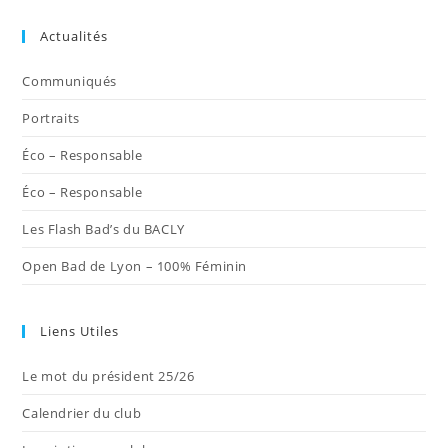
dans
dans
dans
dans
dans
Actualités
un
un
un
un
un
nouvel
nouvel
nouvel
nouvel
nouvel
Communiqués
onglet
onglet
onglet
onglet
onglet
Portraits
Éco – Responsable
Éco – Responsable
Les Flash Bad’s du BACLY
Open Bad de Lyon – 100% Féminin
Liens Utiles
Le mot du président 25/26
Calendrier du club