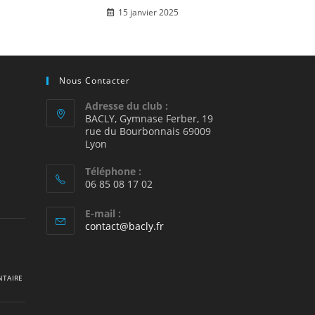
15 janvier 2025
Nous Contacter
Adresse du club :
BACLY, Gymnase Ferber, 19
rue du Bourbonnais 69009
2
Lyon
Téléphone :
06 85 08 17 02
E-mail :
S’ouvre
contact@bacly.fr
dans
votre
application
TAIRE