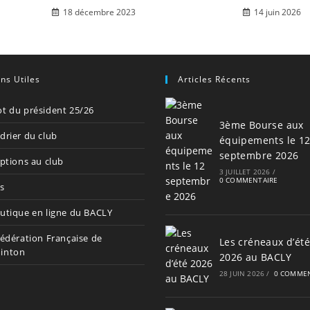
18 décembre 2023
14 juin 2026
ens Utiles
Articles Récents
t du président 25/26
3ème Bourse aux
drier du club
équipements le 1
septembre 2026
iptions au club
3 JUILLET 2026
/
0 COMMENTAIRE
s
utique en ligne du BACLY
Fédération Française de
Les créneaux d’été
inton
2026 au BACLY
28 JUIN 2026
/
0 COMMEN