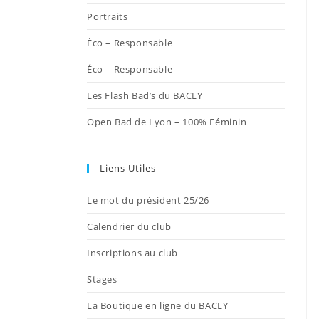
onglet
onglet
onglet
onglet
onglet
Portraits
Éco – Responsable
Éco – Responsable
Les Flash Bad’s du BACLY
Open Bad de Lyon – 100% Féminin
Liens Utiles
Le mot du président 25/26
Calendrier du club
Inscriptions au club
Stages
La Boutique en ligne du BACLY