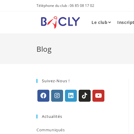
Skip
Téléphone du club : 06 85 08 17 02
to
content
Le club
Inscrip
Blog
Suivez-Nous !
S’ouvre
S’ouvre
S’ouvre
S’ouvre
S’ouvre
dans
dans
dans
dans
dans
Actualités
un
un
un
un
un
nouvel
nouvel
nouvel
nouvel
nouvel
Communiqués