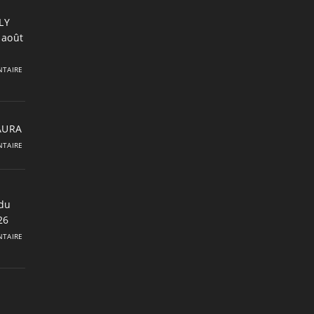
LY
 août
TAIRE
 AURA
TAIRE
du
26
TAIRE