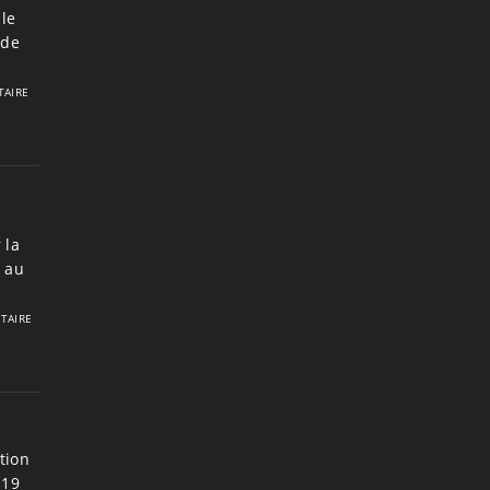
le
 de
AIRE
 la
7 au
TAIRE
tion
 19