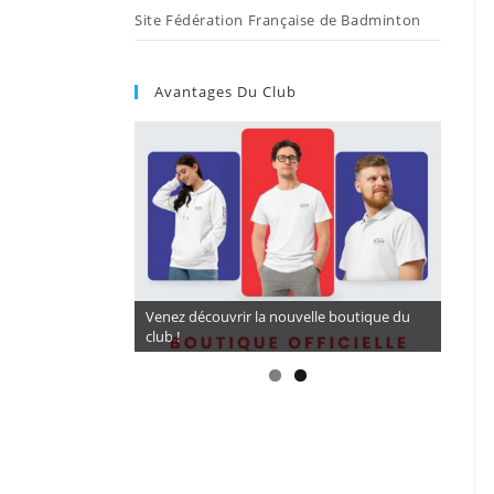
Site Fédération Française de Badminton
Avantages Du Club
CORDAGES A TARIF PRÉFÉRENTIEL 16,5€ (
Venez découvrir la nouvelle boutique du
BG 65) avec LARDE SPORTS
club !