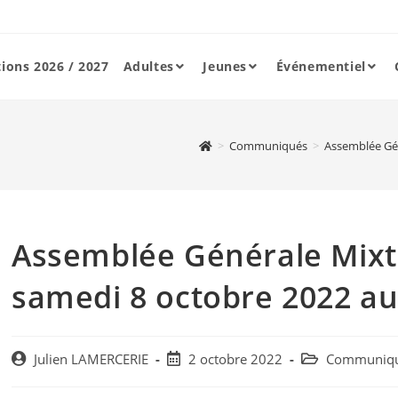
tions 2026 / 2027
Adultes
Jeunes
Événementiel
>
Communiqués
>
Assemblée Gén
Assemblée Générale Mixt
samedi 8 octobre 2022 a
Post
Post
Post
Julien LAMERCERIE
2 octobre 2022
Communiq
author:
published:
category: