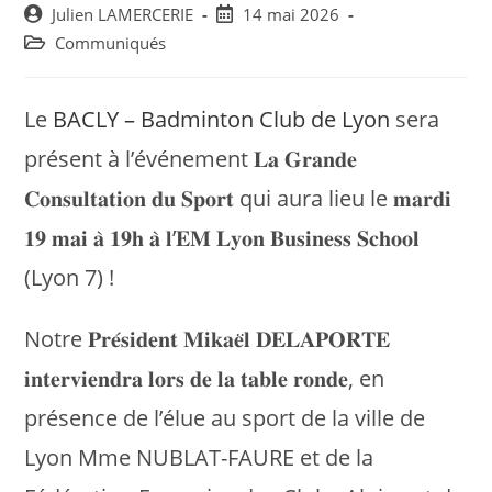
Post
Post
Julien LAMERCERIE
14 mai 2026
author:
published:
Post
Communiqués
category:
Le
BACLY – Badminton Club de Lyon
sera
présent à l’événement 𝐋𝐚 𝐆𝐫𝐚𝐧𝐝𝐞
𝐂𝐨𝐧𝐬𝐮𝐥𝐭𝐚𝐭𝐢𝐨𝐧 𝐝𝐮 𝐒𝐩𝐨𝐫𝐭 qui aura lieu le 𝐦𝐚𝐫𝐝𝐢
𝟏𝟗 𝐦𝐚𝐢 𝐚̀ 𝟏𝟗𝐡 𝐚̀ 𝐥’𝐄𝐌 𝐋𝐲𝐨𝐧 𝐁𝐮𝐬𝐢𝐧𝐞𝐬𝐬 𝐒𝐜𝐡𝐨𝐨𝐥
(Lyon 7) !
Notre 𝐏𝐫𝐞́𝐬𝐢𝐝𝐞𝐧𝐭 𝐌𝐢𝐤𝐚𝐞̈𝐥 𝐃𝐄𝐋𝐀𝐏𝐎𝐑𝐓𝐄
𝐢𝐧𝐭𝐞𝐫𝐯𝐢𝐞𝐧𝐝𝐫𝐚 𝐥𝐨𝐫𝐬 𝐝𝐞 𝐥𝐚 𝐭𝐚𝐛𝐥𝐞 𝐫𝐨𝐧𝐝𝐞, en
présence de l’élue au sport de la ville de
Lyon Mme NUBLAT-FAURE et de la