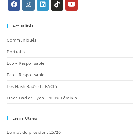
S’ouvre
S’ouvre
S’ouvre
S’ouvre
S’ouvre
dans
dans
dans
dans
dans
Actualités
un
un
un
un
un
nouvel
nouvel
nouvel
nouvel
nouvel
Communiqués
onglet
onglet
onglet
onglet
onglet
Portraits
Éco – Responsable
Éco – Responsable
Les Flash Bad’s du BACLY
Open Bad de Lyon – 100% Féminin
Liens Utiles
Le mot du président 25/26