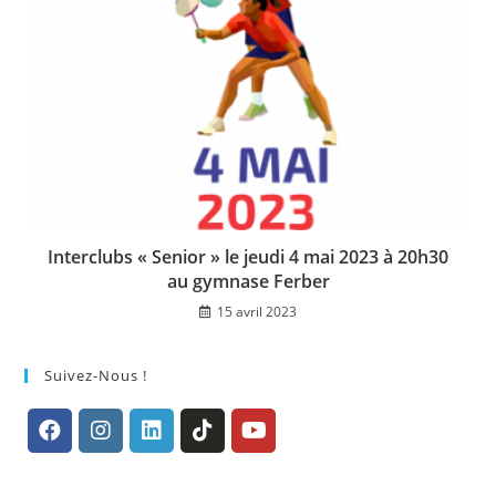
Interclubs « Senior » le jeudi 4 mai 2023 à 20h30
au gymnase Ferber
15 avril 2023
Suivez-Nous !
S’ouvre
S’ouvre
S’ouvre
S’ouvre
S’ouvre
dans
dans
dans
dans
dans