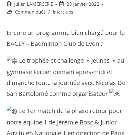
Post
Post
Julien LAMERCERIE
28 janvier 2022
author:
published:
Post
Communiqués
/
Interclubs
category:
Encore un programme bien chargé pour le
BACLY – Badminton Club de Lyon :
Le trophée et challenge » Jeunes » au
gymnase Ferber demain après-midi et
dimanche toute la journée avec Nicolas De
San Bartolomé comme organisateur
Le 1er match de la phase retour pour
notre équipe 1 de Jérémie Bosc & Junior
Auvitu en Nationale 1 en direction de Paris