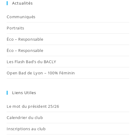
Actualités
un
un
un
un
un
nouvel
nouvel
nouvel
nouvel
nouvel
Communiqués
onglet
onglet
onglet
onglet
onglet
Portraits
Éco – Responsable
Éco – Responsable
Les Flash Bad’s du BACLY
Open Bad de Lyon – 100% Féminin
Liens Utiles
Le mot du président 25/26
Calendrier du club
Inscriptions au club