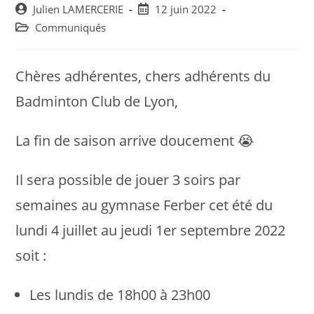
Post
Post
Julien LAMERCERIE
12 juin 2022
author:
published:
Post
Communiqués
category:
Chères adhérentes, chers adhérents du
Badminton Club de Lyon,
La fin de saison arrive doucement 😭
Il sera possible de jouer 3 soirs par
semaines au gymnase Ferber cet été du
lundi 4 juillet au jeudi 1er septembre 2022
soit :
Les lundis de 18h00 à 23h00