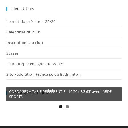
Liens Utiles
Le mot du président 25/26
Calendrier du club
Inscriptions au club
Stages
La Boutique en ligne du BACLY
Site Fédération Française de Badminton
CORDAGES A TARIF PRÉFÉRENTIEL 16,5€ ( BG 65) avec LARDE
Avantages Du Club
SPORTS