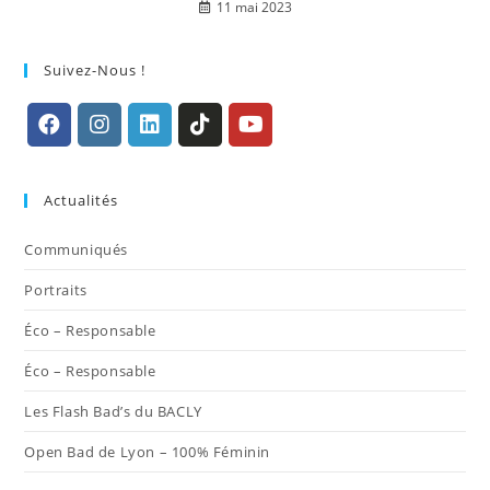
11 mai 2023
Suivez-Nous !
S’ouvre
S’ouvre
S’ouvre
S’ouvre
S’ouvre
dans
dans
dans
dans
dans
Actualités
un
un
un
un
un
nouvel
nouvel
nouvel
nouvel
nouvel
Communiqués
onglet
onglet
onglet
onglet
onglet
Portraits
Éco – Responsable
Éco – Responsable
Les Flash Bad’s du BACLY
Open Bad de Lyon – 100% Féminin