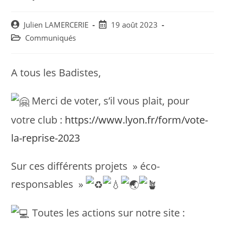
Post
Post
Julien LAMERCERIE
19 août 2023
author:
published:
Post
Communiqués
category:
A tous les Badistes,
Merci de voter, s’il vous plait, pour
votre club :
https://www.lyon.fr/form/vote-
la-reprise-2023
Sur ces différents projets » éco-
responsables »
Toutes les actions sur notre site :