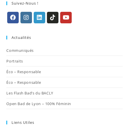
Suivez-Nous !
S’ouvre
S’ouvre
S’ouvre
S’ouvre
S’ouvre
dans
dans
dans
dans
dans
Actualités
un
un
un
un
un
nouvel
nouvel
nouvel
nouvel
nouvel
Communiqués
onglet
onglet
onglet
onglet
onglet
Portraits
Éco – Responsable
Éco – Responsable
Les Flash Bad’s du BACLY
Open Bad de Lyon – 100% Féminin
Liens Utiles