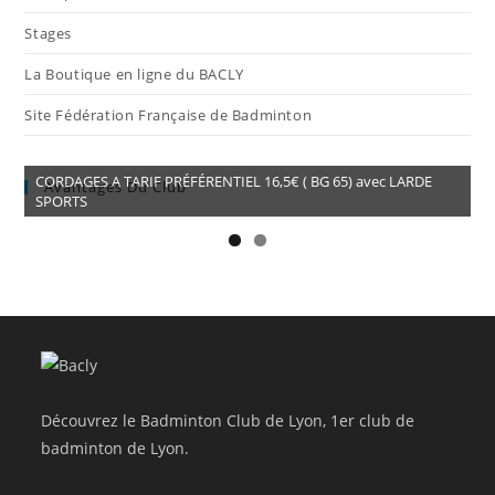
Stages
La Boutique en ligne du BACLY
Site Fédération Française de Badminton
CORDAGES A TARIF PRÉFÉRENTIEL 16,5€ ( BG 65) avec LARDE
Avantages Du Club
SPORTS
Découvrez le Badminton Club de Lyon, 1er club de
badminton de Lyon.