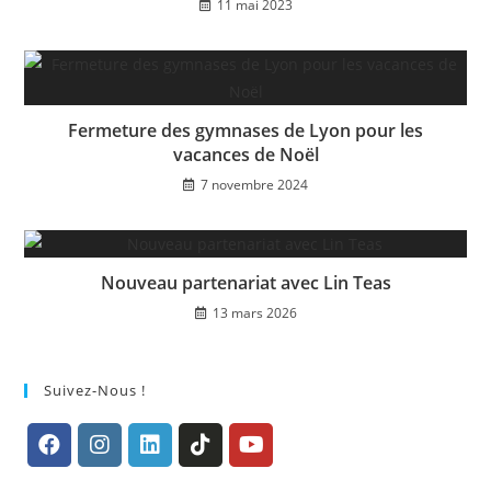
11 mai 2023
Fermeture des gymnases de Lyon pour les
vacances de Noël
7 novembre 2024
Nouveau partenariat avec Lin Teas
13 mars 2026
Suivez-Nous !
S’ouvre
S’ouvre
S’ouvre
S’ouvre
S’ouvre