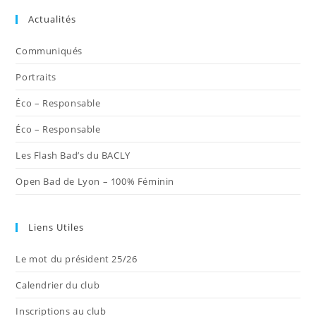
dans
dans
dans
dans
dans
Actualités
un
un
un
un
un
nouvel
nouvel
nouvel
nouvel
nouvel
Communiqués
onglet
onglet
onglet
onglet
onglet
Portraits
Éco – Responsable
Éco – Responsable
Les Flash Bad’s du BACLY
Open Bad de Lyon – 100% Féminin
Liens Utiles
Le mot du président 25/26
Calendrier du club
Inscriptions au club