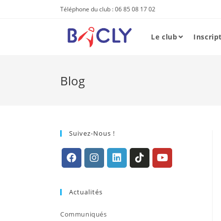
Skip
Téléphone du club : 06 85 08 17 02
to
content
Le club
Inscrip
Blog
Suivez-Nous !
S’ouvre
S’ouvre
S’ouvre
S’ouvre
S’ouvre
dans
dans
dans
dans
dans
Actualités
un
un
un
un
un
nouvel
nouvel
nouvel
nouvel
nouvel
Communiqués