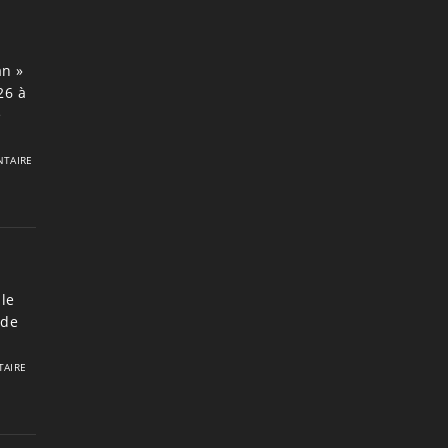
an »
26 à
e
TAIRE
le
 de
AIRE