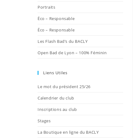
onglet
onglet
onglet
onglet
onglet
Portraits
Éco – Responsable
Éco – Responsable
Les Flash Bad’s du BACLY
Open Bad de Lyon – 100% Féminin
Liens Utiles
Le mot du président 25/26
Calendrier du club
Inscriptions au club
Stages
La Boutique en ligne du BACLY