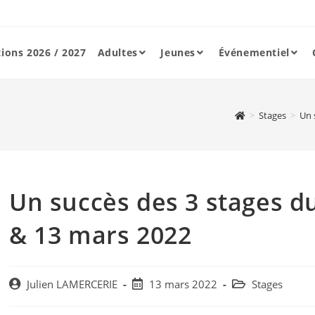
tions 2026 / 2027
Adultes
Jeunes
Événementiel
>
Stages
>
Un 
Un succès des 3 stages d
& 13 mars 2022
Post
Post
Post
Julien LAMERCERIE
13 mars 2022
Stages
author:
published:
category: