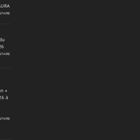
 AURA
TAIRE
du
26
TAIRE
an »
26 à
e
TAIRE