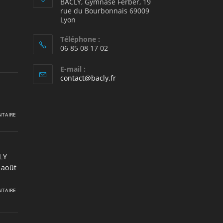
BACLY, Gymnase Ferber, 19
rue du Bourbonnais 69009
2
Lyon
Téléphone :
06 85 08 17 02
E-mail :
S’ouvre
contact@bacly.fr
dans
votre
application
TAIRE
LY
 août
TAIRE