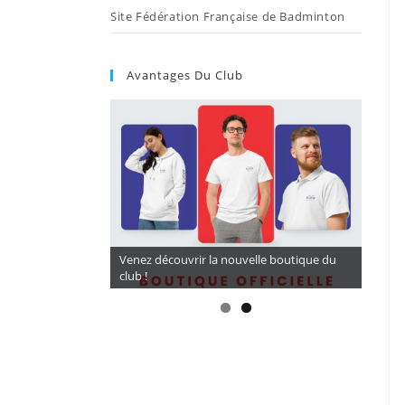
Site Fédération Française de Badminton
Avantages Du Club
CORDAGES A TARIF PRÉFÉRENTIEL 16,5€ (
Venez découvrir la nouvelle boutique du
BG 65) avec LARDE SPORTS
club !