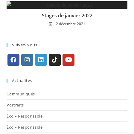
Stages de janvier 2022
12 décembre 2021
Suivez-Nous !
S’ouvre
S’ouvre
S’ouvre
S’ouvre
S’ouvre
dans
dans
dans
dans
dans
Actualités
un
un
un
un
un
nouvel
nouvel
nouvel
nouvel
nouvel
Communiqués
onglet
onglet
onglet
onglet
onglet
Portraits
Éco – Responsable
Éco – Responsable