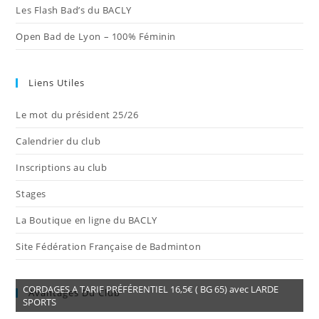
Les Flash Bad’s du BACLY
Open Bad de Lyon – 100% Féminin
Liens Utiles
Le mot du président 25/26
Calendrier du club
Inscriptions au club
Stages
La Boutique en ligne du BACLY
Site Fédération Française de Badminton
CORDAGES A TARIF PRÉFÉRENTIEL 16,5€ ( BG 65) avec LARDE
Avantages Du Club
SPORTS