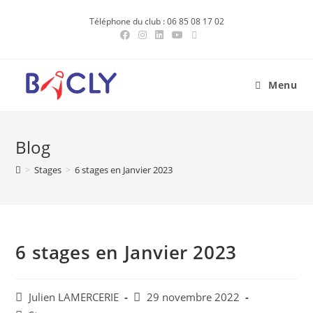
Skip
Téléphone du club : 06 85 08 17 02
to
content
Menu
Blog
>
Stages
>
6 stages en Janvier 2023
6 stages en Janvier 2023
Post
Post
Julien LAMERCERIE
29 novembre 2022
author:
published: