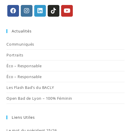
S’ouvre
S’ouvre
S’ouvre
S’ouvre
S’ouvre
dans
dans
dans
dans
dans
Actualités
un
un
un
un
un
nouvel
nouvel
nouvel
nouvel
nouvel
Communiqués
onglet
onglet
onglet
onglet
onglet
Portraits
Éco – Responsable
Éco – Responsable
Les Flash Bad’s du BACLY
Open Bad de Lyon – 100% Féminin
Liens Utiles
Le mot du président 25/26