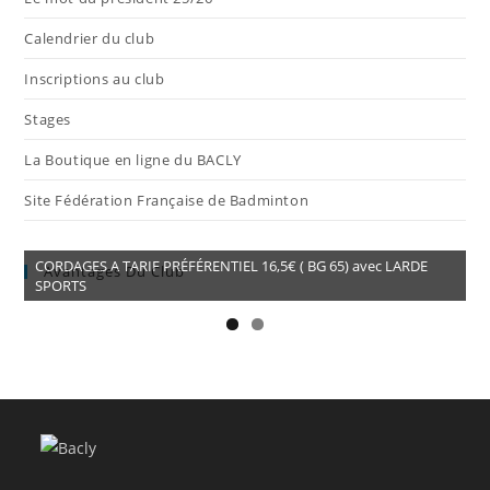
Calendrier du club
Inscriptions au club
Stages
La Boutique en ligne du BACLY
Site Fédération Française de Badminton
CORDAGES A TARIF PRÉFÉRENTIEL 16,5€ ( BG 65) avec LARDE
Avantages Du Club
SPORTS