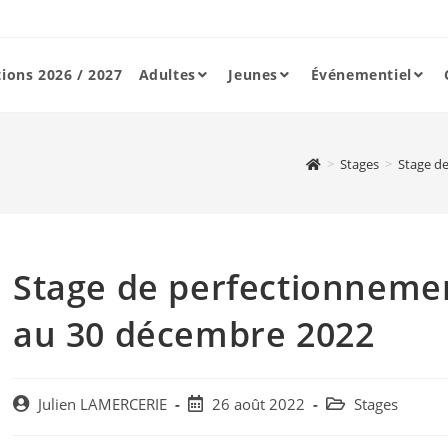
tions 2026 / 2027
Adultes
Jeunes
Événementiel
>
Stages
>
Stage d
Stage de perfectionneme
au 30 décembre 2022
Post
Post
Post
Julien LAMERCERIE
26 août 2022
Stages
author:
published:
category: