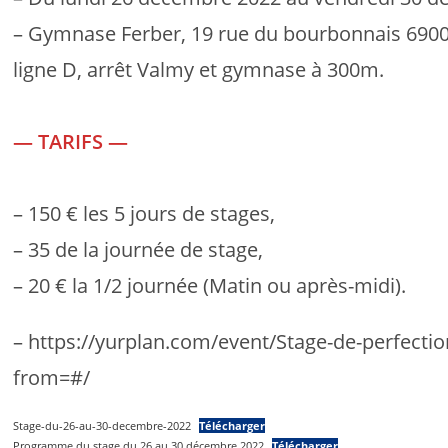
– Gymnase Ferber, 19 rue du bourbonnais 69009 
ligne D, arrêt Valmy et gymnase à 300m.
— TARIFS —
– 150 € les 5 jours de stages,
– 35 de la journée de stage,
– 20 € la 1/2 journée (Matin ou après-midi).
– https://yurplan.com/event/Stage-de-perfect
from=#/
Stage-du-26-au-30-decembre-2022
Télécharger
Programme du stage du 26 au 30 décembre 2022
Télécharger