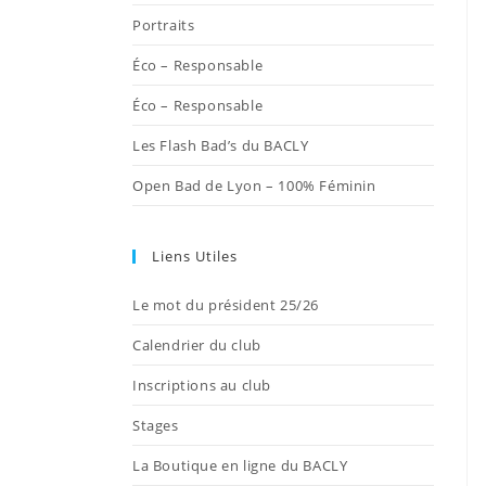
onglet
onglet
onglet
onglet
onglet
Portraits
Éco – Responsable
Éco – Responsable
Les Flash Bad’s du BACLY
Open Bad de Lyon – 100% Féminin
Liens Utiles
Le mot du président 25/26
Calendrier du club
Inscriptions au club
Stages
La Boutique en ligne du BACLY