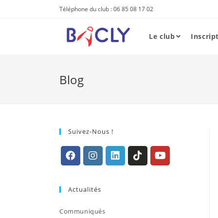
Skip
Téléphone du club : 06 85 08 17 02
to
content
Le club
Inscrip
Blog
Suivez-Nous !
S’ouvre
S’ouvre
S’ouvre
S’ouvre
S’ouvre
dans
dans
dans
dans
dans
Actualités
un
un
un
un
un
nouvel
nouvel
nouvel
nouvel
nouvel
Communiqués