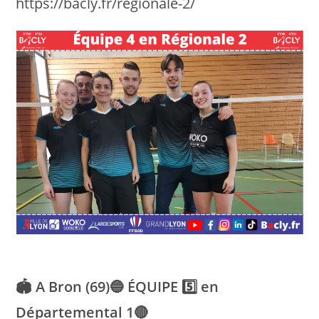
https://bacly.fr/regionale-2/
🏟 A Bron (69)🔵 ÉQUIPE 5️⃣ en
Départemental 1🔴