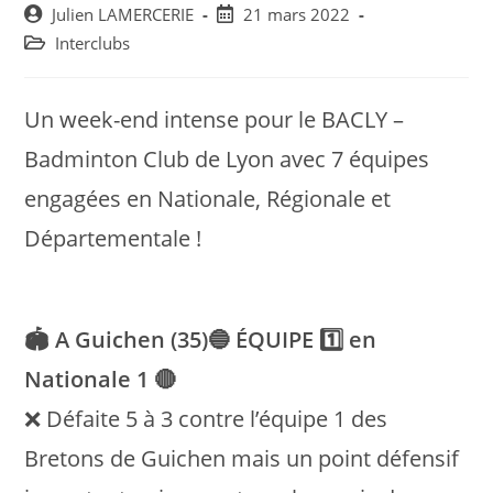
Post
Post
Julien LAMERCERIE
21 mars 2022
author:
published:
Post
Interclubs
category:
Un week-end intense pour le BACLY –
Badminton Club de Lyon avec 7 équipes
engagées en Nationale, Régionale et
Départementale !
🏟 A Guichen (35)🔵 ÉQUIPE 1️⃣ en
Nationale 1 🔴
❌ Défaite 5 à 3 contre l’équipe 1 des
Bretons de Guichen mais un point défensif