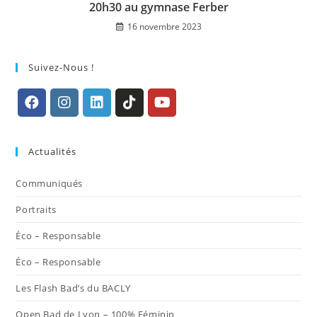
20h30 au gymnase Ferber
16 novembre 2023
Suivez-Nous !
S’ouvre
S’ouvre
S’ouvre
S’ouvre
S’ouvre
dans
dans
dans
dans
dans
Actualités
un
un
un
un
un
nouvel
nouvel
nouvel
nouvel
nouvel
Communiqués
onglet
onglet
onglet
onglet
onglet
Portraits
Éco – Responsable
Éco – Responsable
Les Flash Bad’s du BACLY
Open Bad de Lyon – 100% Féminin