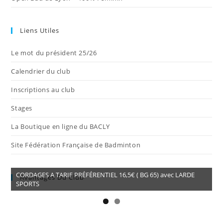
Liens Utiles
Le mot du président 25/26
Calendrier du club
Inscriptions au club
Stages
La Boutique en ligne du BACLY
Site Fédération Française de Badminton
CORDAGES A TARIF PRÉFÉRENTIEL 16,5€ ( BG 65) avec LARDE
Avantages Du Club
SPORTS