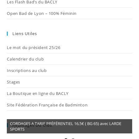
Les Flash Bad’s du BACLY
Open Bad de Lyon – 100% Féminin
Liens Utiles
Le mot du président 25/26
Calendrier du club
Inscriptions au club
Stages
La Boutique en ligne du BACLY
Site Fédération Française de Badminton
CORDAGES A TARIF PRÉFÉRENTIEL 16,5€ ( BG 65) avec LARDE
Avantages Du Club
SPORTS