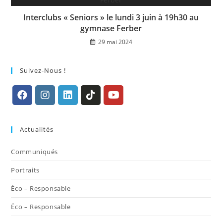
Interclubs « Seniors » le lundi 3 juin à 19h30 au
gymnase Ferber
29 mai 2024
Suivez-Nous !
S’ouvre
S’ouvre
S’ouvre
S’ouvre
S’ouvre
dans
dans
dans
dans
dans
Actualités
un
un
un
un
un
nouvel
nouvel
nouvel
nouvel
nouvel
Communiqués
onglet
onglet
onglet
onglet
onglet
Portraits
Éco – Responsable
Éco – Responsable