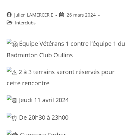
Post
Post
Julien LAMERCERIE
26 mars 2024
author:
published:
Post
Interclubs
category:
Équipe Vétérans 1 contre l’équipe 1 du
Badminton Club Oullins
2 à 3 terrains seront réservés pour
cette rencontre
Jeudi 11 avril 2024
De 20h30 à 23h00
Gymnase Ferber