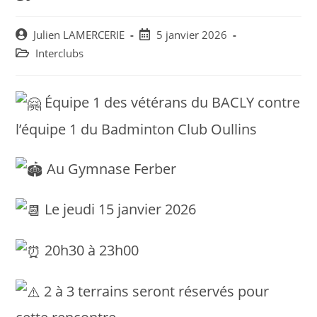
Post
Post
Julien LAMERCERIE
5 janvier 2026
author:
published:
Post
Interclubs
category:
Équipe 1 des vétérans du BACLY contre
l’équipe 1 du Badminton Club Oullins
Au Gymnase Ferber
Le jeudi 15 janvier 2026
20h30 à 23h00
2 à 3 terrains seront réservés pour