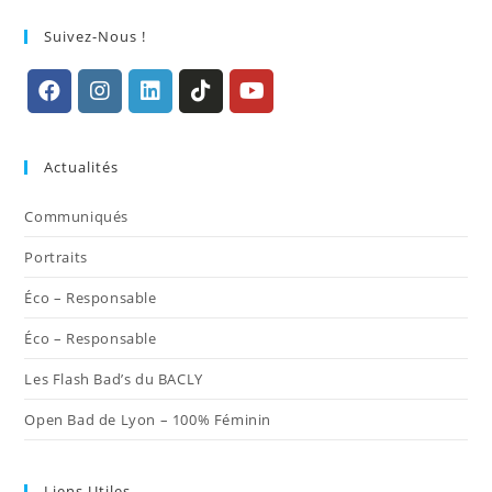
Suivez-Nous !
S’ouvre
S’ouvre
S’ouvre
S’ouvre
S’ouvre
dans
dans
dans
dans
dans
Actualités
un
un
un
un
un
nouvel
nouvel
nouvel
nouvel
nouvel
Communiqués
onglet
onglet
onglet
onglet
onglet
Portraits
Éco – Responsable
Éco – Responsable
Les Flash Bad’s du BACLY
Open Bad de Lyon – 100% Féminin
Liens Utiles