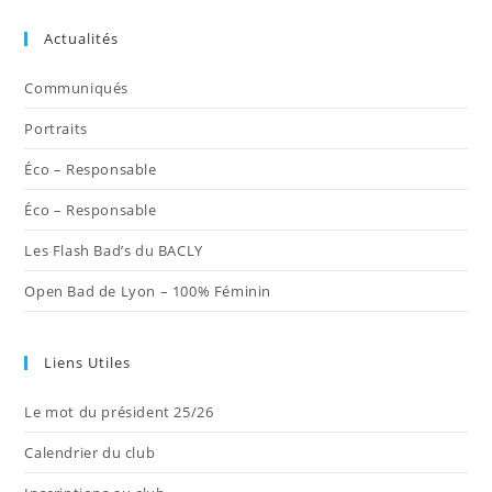
dans
dans
dans
dans
dans
Actualités
un
un
un
un
un
nouvel
nouvel
nouvel
nouvel
nouvel
Communiqués
onglet
onglet
onglet
onglet
onglet
Portraits
Éco – Responsable
Éco – Responsable
Les Flash Bad’s du BACLY
Open Bad de Lyon – 100% Féminin
Liens Utiles
Le mot du président 25/26
Calendrier du club