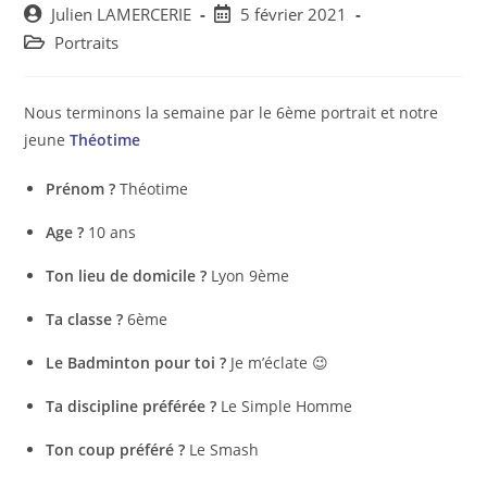
Post
Post
Julien LAMERCERIE
5 février 2021
author:
published:
Post
Portraits
category:
Nous terminons la semaine par le 6ème portrait et notre
jeune
Théotime
Prénom ?
Théotime
Age ?
10 ans
Ton lieu de domicile ?
Lyon 9ème
Ta classe ?
6ème
Le Badminton pour toi ?
Je m’éclate 😉
Ta discipline préférée ?
Le Simple Homme
Ton coup préféré ?
Le Smash