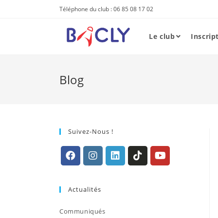
Skip
Téléphone du club : 06 85 08 17 02
to
content
Le club
Inscrip
Blog
Suivez-Nous !
S’ouvre
S’ouvre
S’ouvre
S’ouvre
S’ouvre
dans
dans
dans
dans
dans
Actualités
un
un
un
un
un
nouvel
nouvel
nouvel
nouvel
nouvel
Communiqués