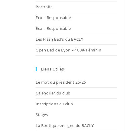
onglet
onglet
onglet
onglet
onglet
Portraits
Éco – Responsable
Éco – Responsable
Les Flash Bad’s du BACLY
Open Bad de Lyon – 100% Féminin
Liens Utiles
Le mot du président 25/26
Calendrier du club
Inscriptions au club
Stages
La Boutique en ligne du BACLY