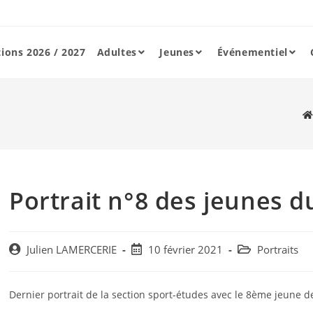
tions 2026 / 2027
Adultes
Jeunes
Événementiel
Portrait n°8 des jeunes d
Post
Post
Post
Julien LAMERCERIE
10 février 2021
Portraits
author:
published:
category:
Dernier portrait de la section sport-études avec le 8ème jeune d