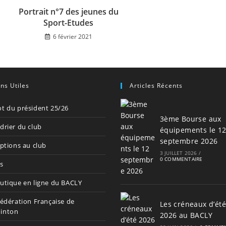
Portrait n°7 des jeunes du
Sport-Etudes
6 février 2021
ens Utiles
Articles Récents
t du président 25/26
3ème Bourse aux
drier du club
équipements le 1
septembre 2026
iptions au club
3 JUILLET 2026
/
0 COMMENTAIRE
s
utique en ligne du BACLY
Fédération Française de
Les créneaux d’été
inton
2026 au BACLY