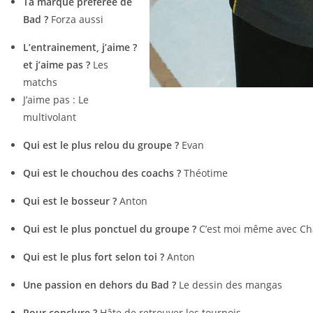
Ta marque préférée de
Bad ?
Forza aussi
L’entrainement, j’aime ?
et j’aime pas ?
Les
matchs
J’aime pas : Le
multivolant
Qui est le plus relou du groupe ?
Evan
Qui est le chouchou des coachs ?
Théotime
Qui est le bosseur ?
Anton
Qui est le plus ponctuel du groupe ?
C’est moi même avec Cha
Qui est le plus fort selon toi ?
Anton
Une passion en dehors du Bad ?
Le dessin des mangas
Pour conclure ?
Hâte de retrouver les tournois