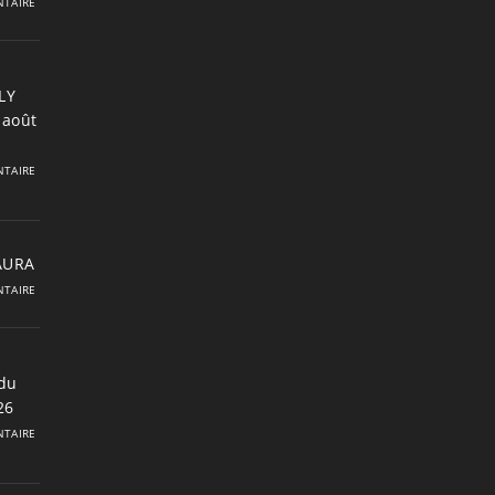
TAIRE
LY
 août
TAIRE
 AURA
TAIRE
du
26
TAIRE