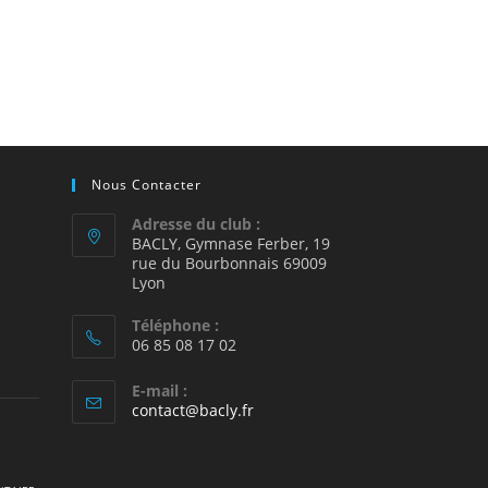
Nous Contacter
Adresse du club :
BACLY, Gymnase Ferber, 19
rue du Bourbonnais 69009
2
Lyon
Téléphone :
06 85 08 17 02
E-mail :
S’ouvre
contact@bacly.fr
dans
votre
application