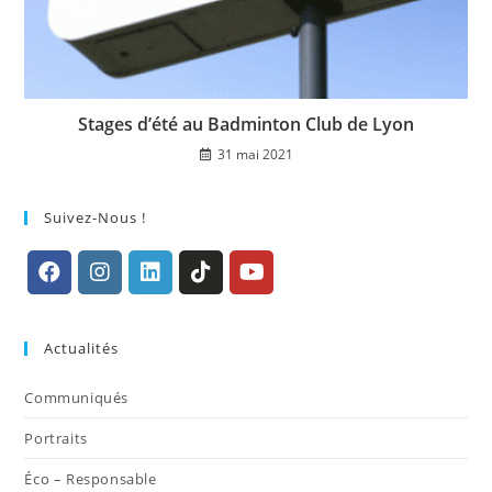
Stages d’été au Badminton Club de Lyon
31 mai 2021
Suivez-Nous !
S’ouvre
S’ouvre
S’ouvre
S’ouvre
S’ouvre
dans
dans
dans
dans
dans
Actualités
un
un
un
un
un
nouvel
nouvel
nouvel
nouvel
nouvel
Communiqués
onglet
onglet
onglet
onglet
onglet
Portraits
Éco – Responsable