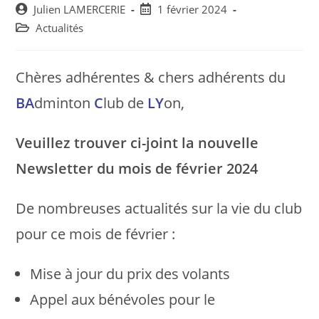
Post
Post
Julien LAMERCERIE
1 février 2024
author:
published:
Post
Actualités
category:
Chères adhérentes & chers adhérents du
BA
dminton
C
lub de
LY
on,
Veuillez trouver ci-joint la nouvelle
Newsletter du mois de février 2024
De nombreuses actualités sur la vie du club
pour ce mois de février :
Mise à jour du prix des volants
Appel aux bénévoles pour le