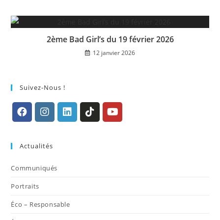
2ème Bad Girl’s du 19 février 2026
12 janvier 2026
Suivez-Nous !
S’ouvre
S’ouvre
S’ouvre
S’ouvre
S’ouvre
dans
dans
dans
dans
dans
Actualités
un
un
un
un
un
nouvel
nouvel
nouvel
nouvel
nouvel
Communiqués
onglet
onglet
onglet
onglet
onglet
Portraits
Éco – Responsable