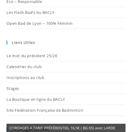
Éco – Responsable
Les Flash Bad’s du BACLY
Open Bad de Lyon – 100% Féminin
Liens Utiles
Le mot du président 25/26
Calendrier du club
Inscriptions au club
Stages
La Boutique en ligne du BACLY
Site Fédération Française de Badminton
CORDAGES A TARIF PRÉFÉRENTIEL 16,5€ ( BG 65) avec LARDE
Avantages Du Club