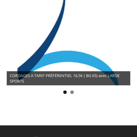
CORDAGES A TARIF PRÉFÉRENTIEL 16,5€ ( BG 65) avec LARDE
SPORTS