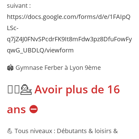
suivant :
https://docs.google.com/forms/d/e/1FAIpQ
LSc-
q7jZ4J0FNvSPcdrFK9It8mFdw3pz8DfuFowFy
qwG_UBDLQ/viewform
🏟 Gymnase Ferber à Lyon 9ème
💁‍♀️💁
Avoir plus de 16
ans ⛔️
💪 Tous niveaux : Débutants & loisirs &