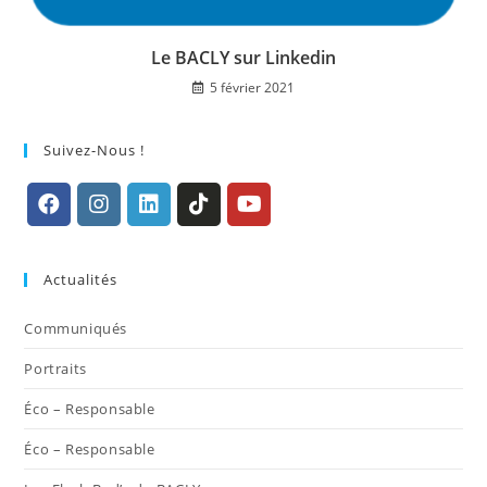
Le BACLY sur Linkedin
5 février 2021
Suivez-Nous !
S’ouvre
S’ouvre
S’ouvre
S’ouvre
S’ouvre
dans
dans
dans
dans
dans
Actualités
un
un
un
un
un
nouvel
nouvel
nouvel
nouvel
nouvel
Communiqués
onglet
onglet
onglet
onglet
onglet
Portraits
Éco – Responsable
Éco – Responsable