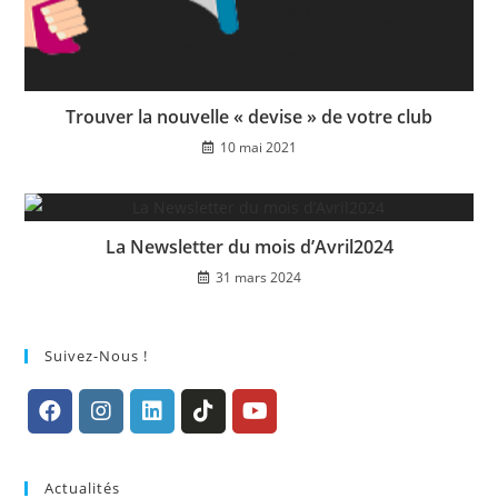
Trouver la nouvelle « devise » de votre club
10 mai 2021
La Newsletter du mois d’Avril2024
31 mars 2024
Suivez-Nous !
S’ouvre
S’ouvre
S’ouvre
S’ouvre
S’ouvre
dans
dans
dans
dans
dans
Actualités