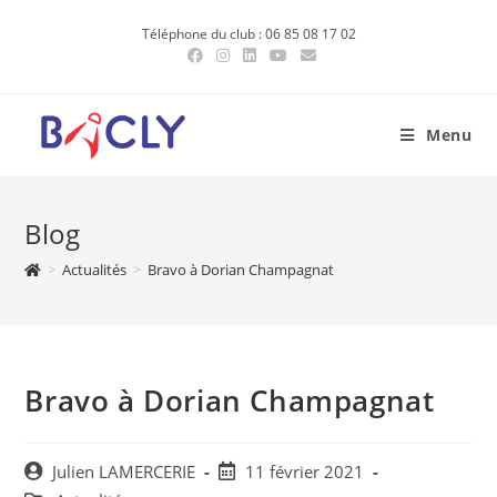
Skip
Téléphone du club : 06 85 08 17 02
to
content
Menu
Blog
>
Actualités
>
Bravo à Dorian Champagnat
Bravo à Dorian Champagnat
Post
Post
Julien LAMERCERIE
11 février 2021
author:
published: