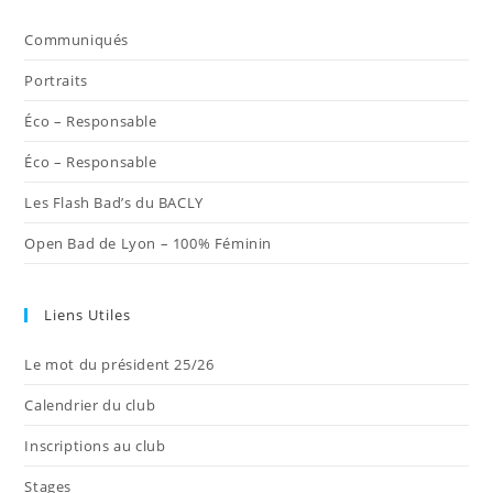
un
un
un
un
un
nouvel
nouvel
nouvel
nouvel
nouvel
Communiqués
onglet
onglet
onglet
onglet
onglet
Portraits
Éco – Responsable
Éco – Responsable
Les Flash Bad’s du BACLY
Open Bad de Lyon – 100% Féminin
Liens Utiles
Le mot du président 25/26
Calendrier du club
Inscriptions au club
Stages