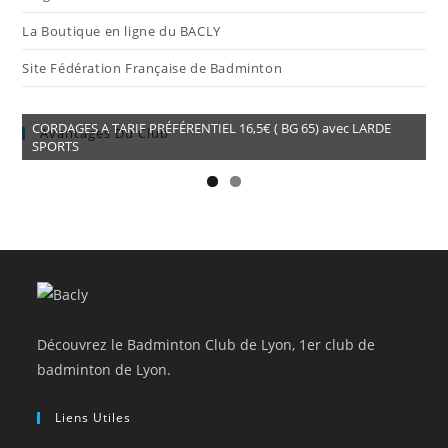
La Boutique en ligne du BACLY
Site Fédération Française de Badminton
CORDAGES A TARIF PRÉFÉRENTIEL 16,5€ ( BG 65) avec LARDE
Avantages Du Club
SPORTS
Découvrez le Badminton Club de Lyon, 1er club de
badminton de Lyon.
Liens Utiles