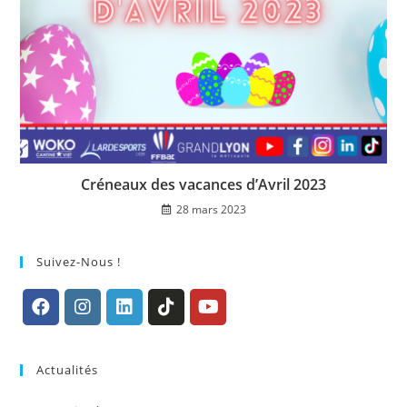
Créneaux des vacances d’Avril 2023
28 mars 2023
Suivez-Nous !
S’ouvre
S’ouvre
S’ouvre
S’ouvre
S’ouvre
dans
dans
dans
dans
dans
Actualités
un
un
un
un
un
nouvel
nouvel
nouvel
nouvel
nouvel