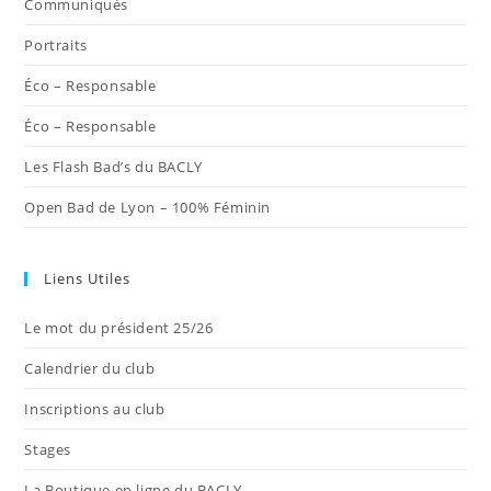
Communiqués
onglet
onglet
onglet
onglet
onglet
Portraits
Éco – Responsable
Éco – Responsable
Les Flash Bad’s du BACLY
Open Bad de Lyon – 100% Féminin
Liens Utiles
Le mot du président 25/26
Calendrier du club
Inscriptions au club
Stages
La Boutique en ligne du BACLY