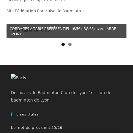
Site Fédération Française de Badminton
CORDAGES A TARIF PRÉFÉRENTIEL 16,5€ ( BG 65) avec LARDE
Avantages Du Club
SPORTS
Découvrez le Badminton Club de Lyon, 1er club de
badminton de Lyon.
Liens Utiles
Le mot du président 25/26