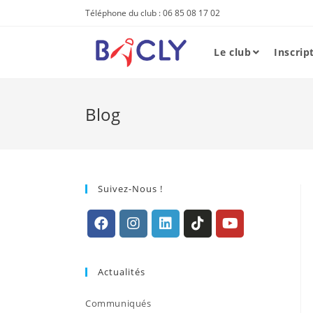
Skip
Téléphone du club : 06 85 08 17 02
to
content
Le club
Inscrip
Blog
Suivez-Nous !
S’ouvre
S’ouvre
S’ouvre
S’ouvre
S’ouvre
dans
dans
dans
dans
dans
Actualités
un
un
un
un
un
nouvel
nouvel
nouvel
nouvel
nouvel
Communiqués