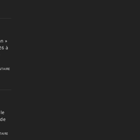
an »
26 à
e
TAIRE
le
 de
AIRE