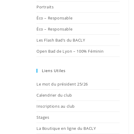
onglet
onglet
onglet
onglet
onglet
Portraits
Éco – Responsable
Éco – Responsable
Les Flash Bad’s du BACLY
Open Bad de Lyon – 100% Féminin
Liens Utiles
Le mot du président 25/26
Calendrier du club
Inscriptions au club
Stages
La Boutique en ligne du BACLY