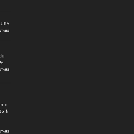
 AURA
TAIRE
du
26
TAIRE
an »
26 à
e
TAIRE