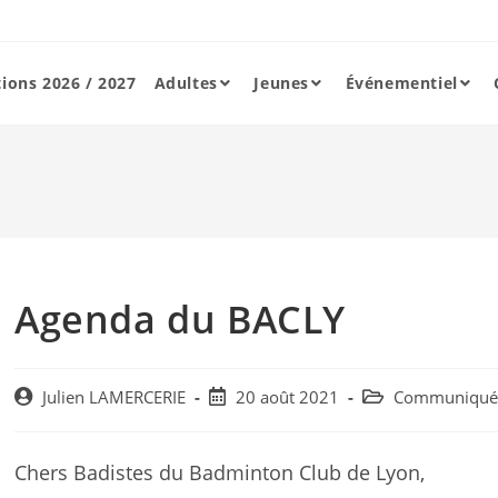
tions 2026 / 2027
Adultes
Jeunes
Événementiel
Agenda du BACLY
Post
Post
Post
Julien LAMERCERIE
20 août 2021
Communiqué
author:
published:
category:
Chers Badistes du Badminton Club de Lyon,