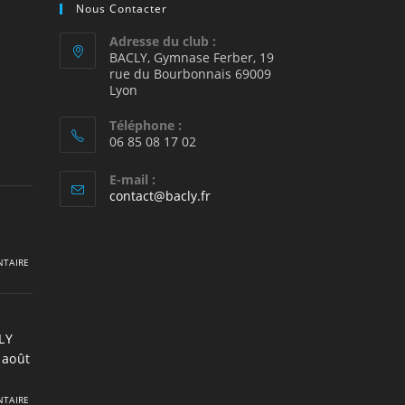
Nous Contacter
Adresse du club :
BACLY, Gymnase Ferber, 19
rue du Bourbonnais 69009
2
Lyon
Téléphone :
06 85 08 17 02
E-mail :
S’ouvre
contact@bacly.fr
dans
votre
application
TAIRE
LY
 août
TAIRE