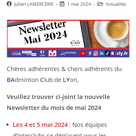
Post
Post
Post
Julien LAMERCERIE
1 mai 2024
Actualités
author:
published:
category:
Chères adhérentes & chers adhérents du
BA
dminton
C
lub de
LY
on,
Veuillez trouver ci-joint la nouvelle
Newsletter du mois de mai 2024
Les 4 et 5 mai 2024
: Nos équipes
d’interclubs se déplacent pour les