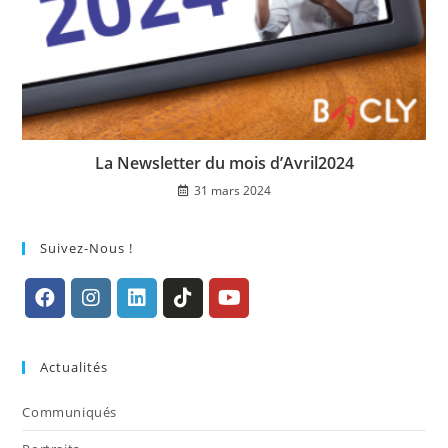
La Newsletter du mois d’Avril2024
31 mars 2024
Suivez-Nous !
S’ouvre
S’ouvre
S’ouvre
S’ouvre
S’ouvre
dans
dans
dans
dans
dans
Actualités
un
un
un
un
un
nouvel
nouvel
nouvel
nouvel
nouvel
Communiqués
onglet
onglet
onglet
onglet
onglet