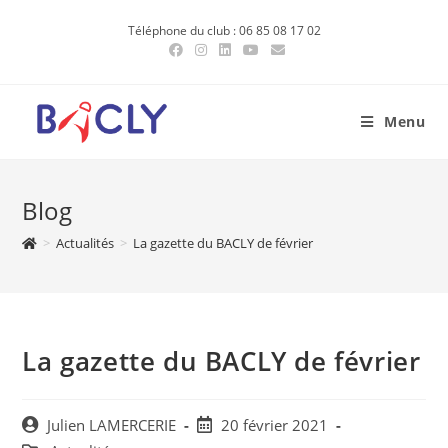
Skip
Téléphone du club : 06 85 08 17 02
to
content
Menu
Blog
>
Actualités
>
La gazette du BACLY de février
La gazette du BACLY de février
Post
Post
Julien LAMERCERIE
20 février 2021
author:
published: