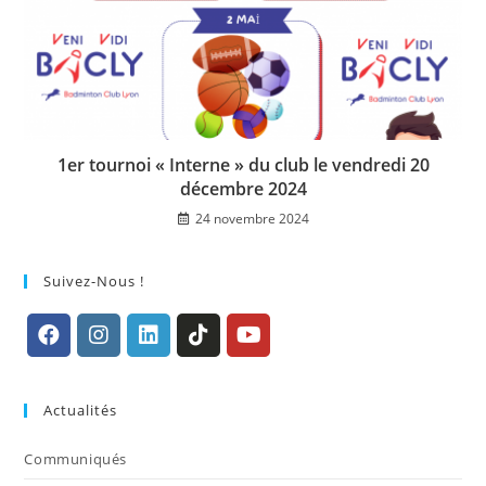
1er tournoi « Interne » du club le vendredi 20
décembre 2024
24 novembre 2024
Suivez-Nous !
S’ouvre
S’ouvre
S’ouvre
S’ouvre
S’ouvre
dans
dans
dans
dans
dans
Actualités
un
un
un
un
un
nouvel
nouvel
nouvel
nouvel
nouvel
Communiqués
onglet
onglet
onglet
onglet
onglet