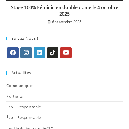
Stage 100% Féminin en double dame le 4 octobre
2025
6 septembre 2025
Suivez-Nous !
S’ouvre
S’ouvre
S’ouvre
S’ouvre
S’ouvre
dans
dans
dans
dans
dans
Actualités
un
un
un
un
un
nouvel
nouvel
nouvel
nouvel
nouvel
Communiqués
onglet
onglet
onglet
onglet
onglet
Portraits
Éco – Responsable
Éco – Responsable
Les Flash Bad’s du BACLY