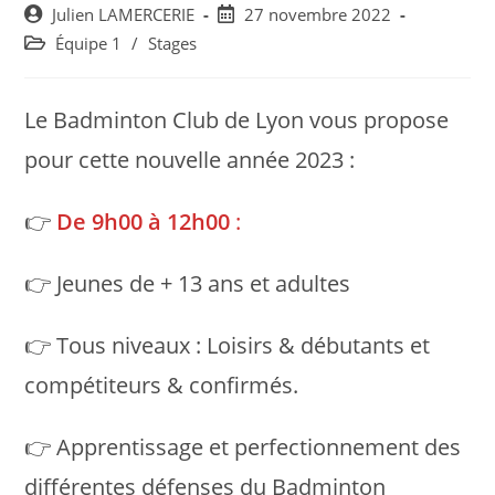
Post
Post
Julien LAMERCERIE
27 novembre 2022
author:
published:
Post
Équipe 1
/
Stages
category:
Le Badminton Club de Lyon vous propose
pour cette nouvelle année 2023 :
👉
De 9h00 à 12h00
:
👉 Jeunes de + 13 ans et adultes
👉 Tous niveaux : Loisirs & débutants et
compétiteurs & confirmés.
👉 Apprentissage et perfectionnement des
différentes défenses du Badminton