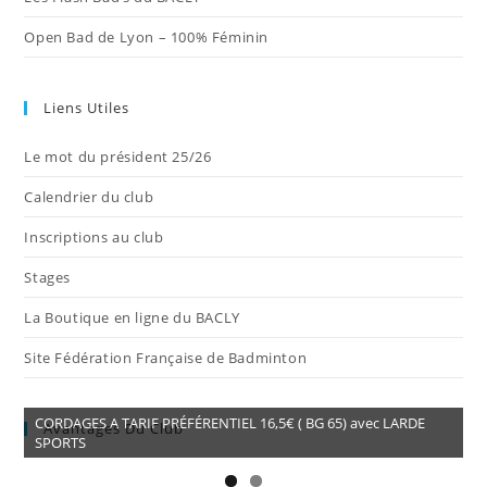
Open Bad de Lyon – 100% Féminin
Liens Utiles
Le mot du président 25/26
Calendrier du club
Inscriptions au club
Stages
La Boutique en ligne du BACLY
Site Fédération Française de Badminton
CORDAGES A TARIF PRÉFÉRENTIEL 16,5€ ( BG 65) avec LARDE
Avantages Du Club
SPORTS