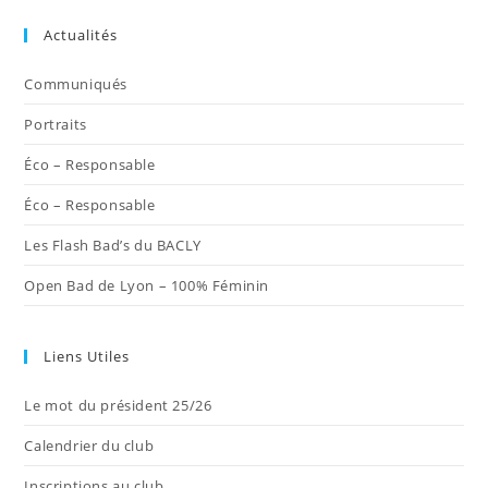
dans
dans
dans
dans
dans
Actualités
un
un
un
un
un
nouvel
nouvel
nouvel
nouvel
nouvel
Communiqués
onglet
onglet
onglet
onglet
onglet
Portraits
Éco – Responsable
Éco – Responsable
Les Flash Bad’s du BACLY
Open Bad de Lyon – 100% Féminin
Liens Utiles
Le mot du président 25/26
Calendrier du club
Inscriptions au club