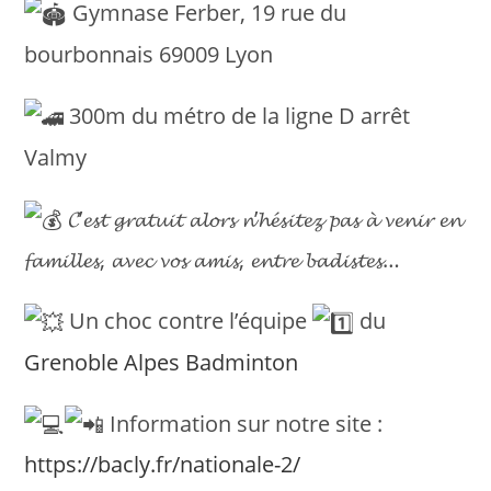
Gymnase Ferber, 19 rue du
bourbonnais 69009 Lyon
300m du métro de la ligne D arrêt
Valmy
𝓒’𝓮𝓼𝓽 𝓰𝓻𝓪𝓽𝓾𝓲𝓽 𝓪𝓵𝓸𝓻𝓼 𝓷’𝓱𝓮́𝓼𝓲𝓽𝓮𝔃 𝓹𝓪𝓼 𝓪̀ 𝓿𝓮𝓷𝓲𝓻 𝓮𝓷
𝓯𝓪𝓶𝓲𝓵𝓵𝓮𝓼, 𝓪𝓿𝓮𝓬 𝓿𝓸𝓼 𝓪𝓶𝓲𝓼, 𝓮𝓷𝓽𝓻𝓮 𝓫𝓪𝓭𝓲𝓼𝓽𝓮𝓼…
Un choc contre l’équipe
du
Grenoble Alpes Badminton
Information sur notre site :
https://bacly.fr/nationale-2/