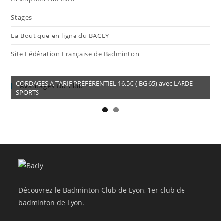
Stages
La Boutique en ligne du BACLY
Site Fédération Française de Badminton
CORDAGES A TARIF PRÉFÉRENTIEL 16,5€ ( BG 65) avec LARDE
Avantages Du Club
SPORTS
Découvrez le Badminton Club de Lyon, 1er club de
badminton de Lyon.