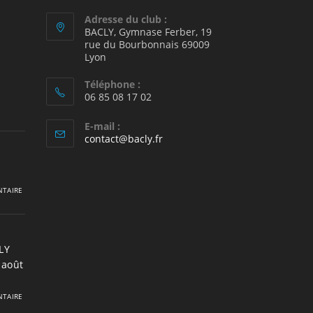
Adresse du club :
BACLY, Gymnase Ferber, 19
rue du Bourbonnais 69009
2
Lyon
Téléphone :
06 85 08 17 02
E-mail :
S’ouvre
contact@bacly.fr
dans
votre
application
TAIRE
LY
 août
TAIRE