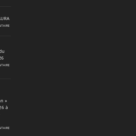
 AURA
TAIRE
du
26
TAIRE
an »
26 à
e
TAIRE