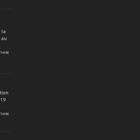
 la
7 au
TAIRE
tion
 19
TAIRE