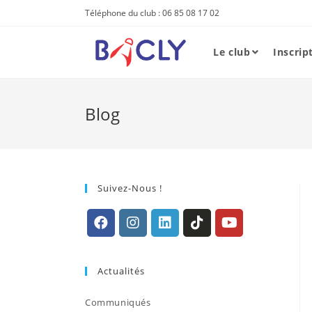
Skip
Téléphone du club : 06 85 08 17 02
to
content
Le club
Inscrip
Blog
Suivez-Nous !
S’ouvre
S’ouvre
S’ouvre
S’ouvre
S’ouvre
dans
dans
dans
dans
dans
Actualités
un
un
un
un
un
nouvel
nouvel
nouvel
nouvel
nouvel
Communiqués