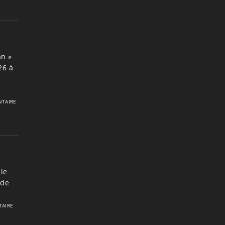
an »
26 à
e
TAIRE
le
 de
AIRE