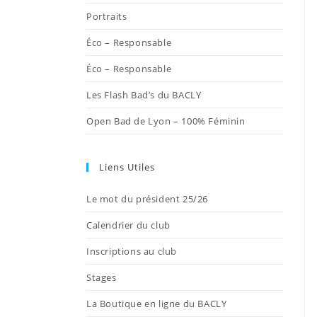
onglet
onglet
onglet
onglet
onglet
Portraits
Éco – Responsable
Éco – Responsable
Les Flash Bad’s du BACLY
Open Bad de Lyon – 100% Féminin
Liens Utiles
Le mot du président 25/26
Calendrier du club
Inscriptions au club
Stages
La Boutique en ligne du BACLY