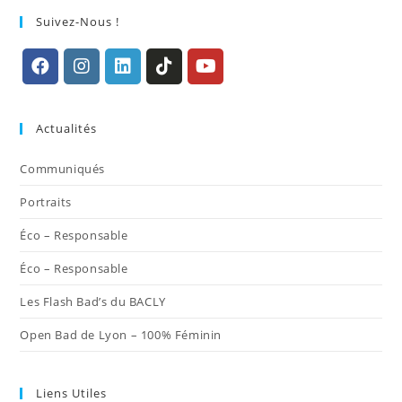
Suivez-Nous !
S’ouvre
S’ouvre
S’ouvre
S’ouvre
S’ouvre
dans
dans
dans
dans
dans
Actualités
un
un
un
un
un
nouvel
nouvel
nouvel
nouvel
nouvel
Communiqués
onglet
onglet
onglet
onglet
onglet
Portraits
Éco – Responsable
Éco – Responsable
Les Flash Bad’s du BACLY
Open Bad de Lyon – 100% Féminin
Liens Utiles