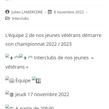
Post
Post
Julien LAMERCERIE
8 novembre 2022
author:
published:
Post
Interclubs
category:
L’équipe 2 de nos jeunes vétérans démarre
son championnat 2022 / 2023
Interclubs de nos jeunes »
vétérans «
Équipe
Jeudi 17 novembre 2022
A partir de 20h30