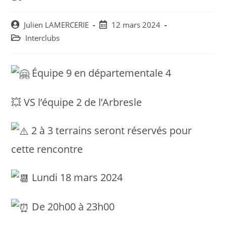
Post
Post
Julien LAMERCERIE
12 mars 2024
author:
published:
Post
Interclubs
category:
Équipe 9 en départementale 4
💥 VS l’équipe 2 de l’Arbresle
2 à 3 terrains seront réservés pour
cette rencontre
Lundi 18 mars 2024
De 20h00 à 23h00