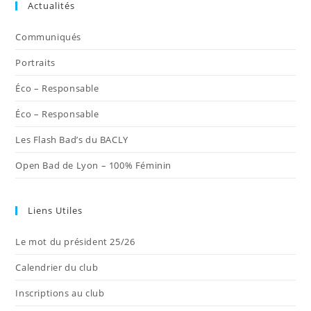
Actualités
un
un
un
un
un
nouvel
nouvel
nouvel
nouvel
nouvel
Communiqués
onglet
onglet
onglet
onglet
onglet
Portraits
Éco – Responsable
Éco – Responsable
Les Flash Bad’s du BACLY
Open Bad de Lyon – 100% Féminin
Liens Utiles
Le mot du président 25/26
Calendrier du club
Inscriptions au club