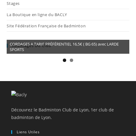
Stages
La Boutique en ligne du BACLY
Site Fédération Française de Badminton
CORDAGES A TARIF PRÉFÉRENTIEL 16,5€ ( BG 65) avec LARDE
Avantages Du Club
SPORTS
Découvrez le Badminton Club de Lyon, 1er club de
badminton de Lyon.
Liens Utiles