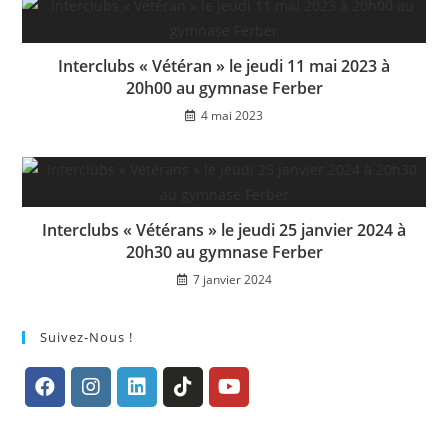
Interclubs « Vétéran » le jeudi 11 mai 2023 à
20h00 au gymnase Ferber
4 mai 2023
Interclubs « Vétérans » le jeudi 25 janvier 2024 à
20h30 au gymnase Ferber
7 janvier 2024
Suivez-Nous !
S’ouvre
S’ouvre
S’ouvre
S’ouvre
S’ouvre
dans
dans
dans
dans
dans